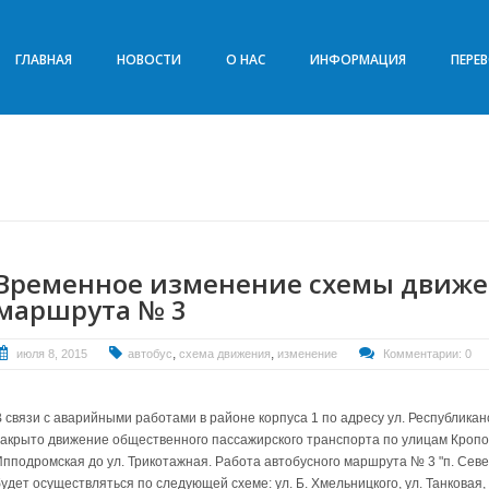
ГЛАВНАЯ
НОВОСТИ
О НАС
ИНФОРМАЦИЯ
ПЕРЕ
Временное изменение схемы движе
маршрута № 3
,
,
июля 8, 2015
автобус
схема движения
изменение
Комментарии: 0
 связи с аварийными работами в районе корпуса 1 по адресу ул. Республиканс
закрыто движение общественного пассажирского транспорта по улицам Кропотк
Ипподромская до ул. Трикотажная. Работа автобусного маршрута № 3 "п. Сев
удет осуществляться по следующей схеме: ул. Б. Хмельницкого, ул. Танковая,