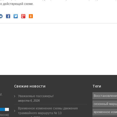
по действующей схеме.
Свежие новости
Теги
М.
Восстановлени
Уважаемые пассажиры!
августа 6, 2026
сезонный мар
Временное изменение схемы движения
временное изм
трамвайного маршрута № 13
лосов)