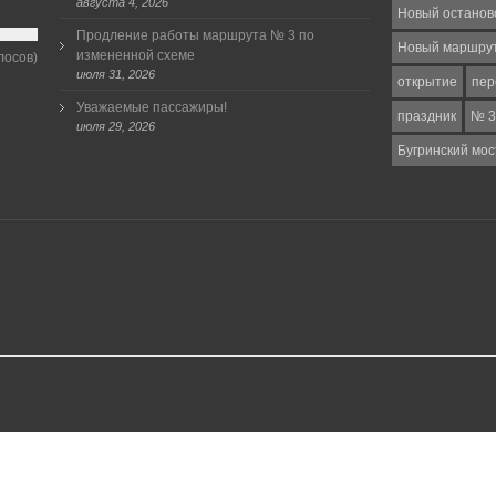
августа 4, 2026
Новый останов
Продление работы маршрута № 3 по
Новый маршру
измененной схеме
лосов)
июля 31, 2026
открытие
пер
Уважаемые пассажиры!
праздник
№ 3
июля 29, 2026
Бугринский мос