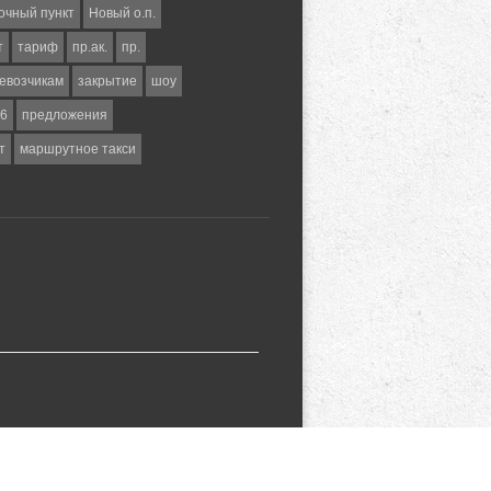
очный пункт
Новый о.п.
т
тариф
пр.ак.
пр.
евозчикам
закрытие
шоу
6
предложения
т
маршрутное такси