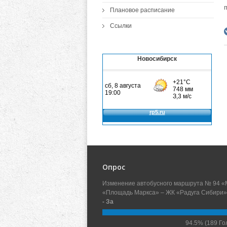
Плановое расписание
Ссылки
Новосибирск
Опрос
Изменение автобусного маршрута № 94 «
«Площадь Маркса» – ЖК «Радуга Сибири»
- За
94.5%
(189 Го