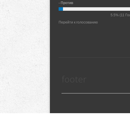
- Против
5.5%
(11 Го
Перейти к голосованию
footer