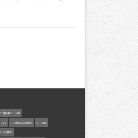
е движения
шрут
приложение
опрос
енение