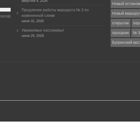
августа 4, 2026
Новый останов
Продление работы маршрута № 3 по
Новый маршру
измененной схеме
лосов)
июля 31, 2026
открытие
пер
Уважаемые пассажиры!
праздник
№ 3
июля 29, 2026
Бугринский мос