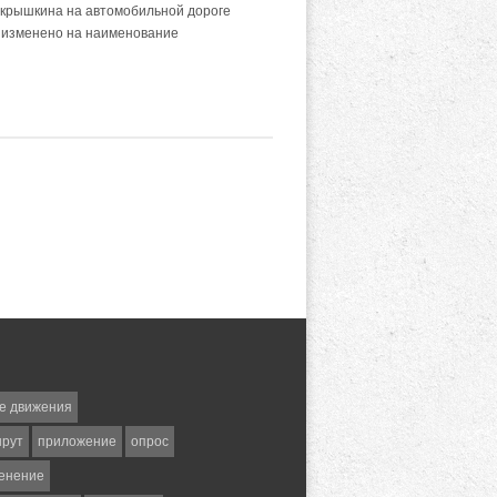
окрышкина на автомобильной дороге
, изменено на наименование
е движения
шрут
приложение
опрос
енение