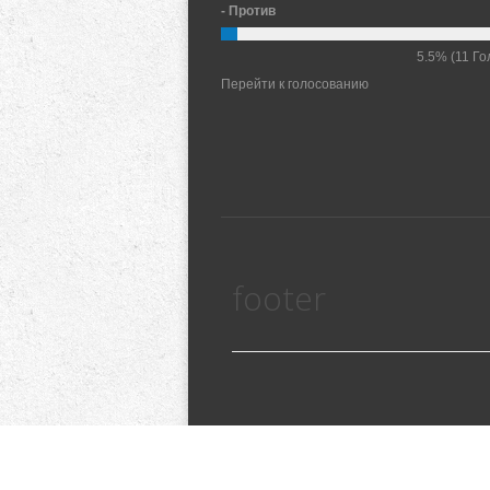
- Против
5.5%
(11 Го
Перейти к голосованию
footer