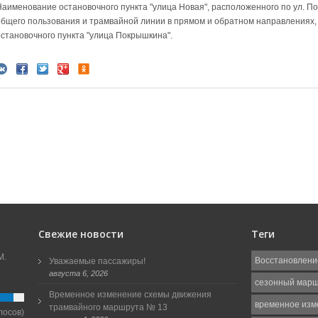
Наименование остановочного пункта "улица Новая", расположенного по ул. П
общего пользования и трамвайной линии в прямом и обратном направлениях
остановочного пункта "улица Покрышкина".
Свежие новости
Теги
М.
Восстановлени
Уважаемые пассажиры!
августа 6, 2026
сезонный мар
Временное изменение схемы движения
временное изм
трамвайного маршрута № 13
лосов)