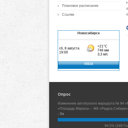
Плановое расписание
Ссылки
Новосибирск
Опрос
Изменение автобусного маршрута № 94 «
«Площадь Маркса» – ЖК «Радуга Сибири»
- За
94.5%
(189 Го