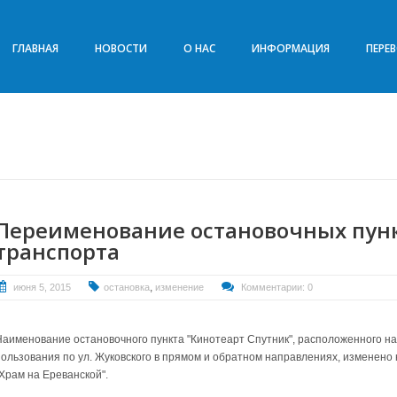
ГЛАВНАЯ
НОВОСТИ
О НАС
ИНФОРМАЦИЯ
ПЕРЕ
Переименование остановочных пун
транспорта
,
июня 5, 2015
остановка
изменение
Комментарии: 0
Наименование остановочного пункта "Кинотеарт Спутник", расположенного н
пользования по ул. Жуковского в прямом и обратном направлениях, изменено
"Храм на Ереванской".