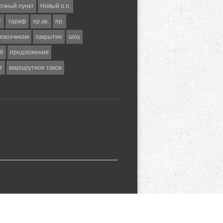
очный пункт
Новый о.п.
т
тариф
пр.ак.
пр.
евозчикам
закрытие
шоу
6
предложения
т
маршрутное такси