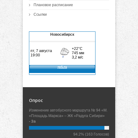
Плановое расписание
Ссылки
Новосибирск
Опрос
Изменение автобусного маршрута № 94 «М.
«Площадь Маркса» – ЖК «Радуга Сибири»
- За
94.2%
(163 Голосов)