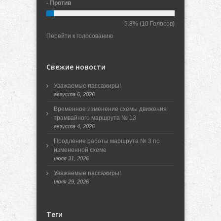
- Против
5.8%
(10 Голосов)
Перейти к голосованию
Свежие новости
Уважаемые пассажиры!
августа 6, 2026
Временное изменение схемы движения
трамвайного маршрута № 13
августа 4, 2026
Продление работы маршрута № 3 по
измененной схеме
июля 31, 2026
Уважаемые пассажиры!
июля 29, 2026
Теги