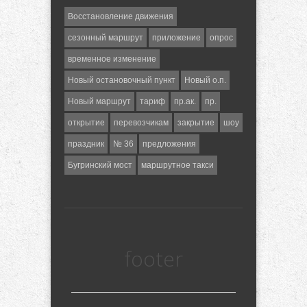
Восстановление движения
сезонный маршрут
приложение
опрос
временное изменение
Новый остановочный пункт
Новый о.п.
Новый маршрут
тариф
пр.ак.
пр.
открытие
перевозчикам
закрытие
шоу
праздник
№ 36
предложения
Бугринский мост
маршрутное такси
footer