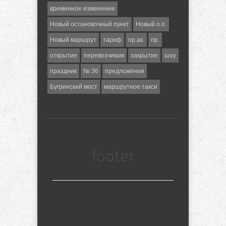
временное изменение
Новый остановочный пункт
Новый о.п.
Новый маршрут
тариф
пр.ак.
пр.
открытие
перевозчикам
закрытие
шоу
праздник
№ 36
предложения
Бугринский мост
маршрутное такси
footer