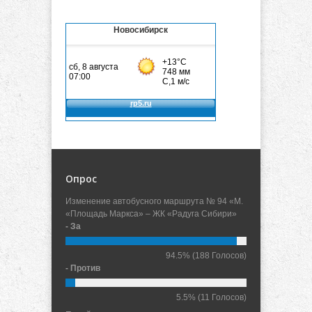
Новосибирск
Опрос
Изменение автобусного маршрута № 94 «М.
«Площадь Маркса» – ЖК «Радуга Сибири»
- За
94.5%
(188 Голосов)
- Против
5.5%
(11 Голосов)