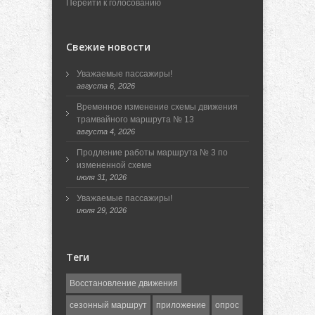
Перейти к голосованию
Свежие новости
Уважаемые пассажиры!
августа 6, 2026
Временное изменение схемы движения
трамвайного маршрута № 13
августа 4, 2026
Продление работы маршрута № 3 по
измененной схеме
июля 31, 2026
Уважаемые пассажиры!
июля 29, 2026
Теги
Восстановление движения
сезонный маршрут
приложение
опрос