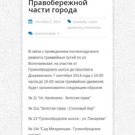
Правобережной
части города
,
сентября 5, 2014
трамвай
схема
,
движения
изменение
Комментарии: 0
В связи с проведением послеосадочного
ремонта трамвайных путей по ул.
Волочаевская, на участке от
Гусинобродского шоссе до проспекта
Дзержинского 7 сентября 2014 года с 10-00
часов до 16-00 часов трамвайное движение
будет организовапно следующим образом:
№ 11 "пл. Калинина - Золотая горка"
№ 11а "Золотая горка - Сосновый бор"
№ 13 "Гусинобродское шоссе - ул. Писарева"
№ 14к "Сад Мичуринцев - Гусинобродское