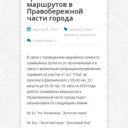
маршрутов в
Правобережной
части города
,
августа 26, 2014
трамвай
схема
,
движения
изменение
Комментарии: 0
В связи с проведением аварийного ремонта
трамвайных путей по ул. Волочаевская и в
связи с временным прекращением движения
трамваев на участке от ост. "ГБШ" до
проспекта Дзержинского с 05-00 час. 23
августа до 05-30 час. 31 августа 2014 года
работа трамвайных маршрутов в
Правобережной части города будет
организована по следующим схемам:
№ 11- "пл. Калинина - Золотая горка"
№ 11к - "Золотая горка - Сосновый бор"