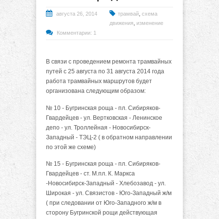
,
августа 26, 2014
трамвай
схема
,
движения
изменение
Комментарии: 1
В связи с проведением ремонта трамвайных
путей с 25 августа по 31 августа 2014 года
работа трамвайных маршрутов будет
организована следующим образом:
№ 10 - Бугринская роща - пл. Сибиряков-
Гвардейцев - ул. Вертковская - Ленинское
депо - ул. Троллейная - Новосибирск-
Западный - ТЭЦ-2 ( в обратном направлении
по этой же схеме)
№ 15 - Бугринская роща - пл. Сибиряков-
Гвардейцев - ст. М.пл. К. Маркса
-Новосибирск-Западный - Хлебозавод - ул.
Широкая - ул. Связистов - Юго-Западный ж/м
( при следовании от Юго-Западного ж/м в
сторону Бугринской рощи действующая