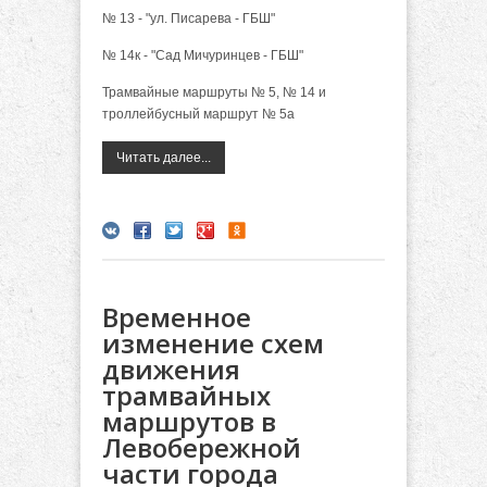
№ 13 - "ул. Писарева - ГБШ"
№ 14к - "Сад Мичуринцев - ГБШ"
Трамвайные маршруты № 5, № 14 и
троллейбусный маршрут № 5а
Читать далее...
Временное
изменение схем
движения
трамвайных
маршрутов в
Левобережной
части города