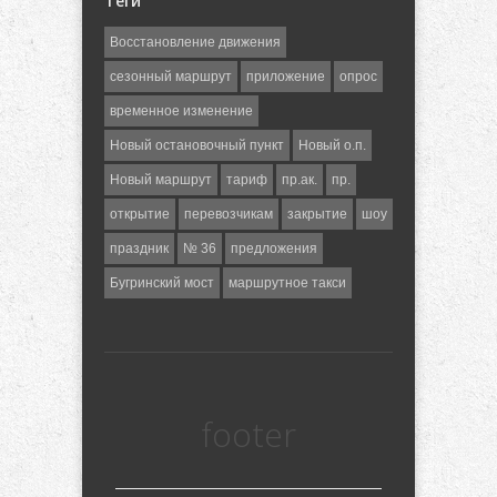
Теги
Восстановление движения
сезонный маршрут
приложение
опрос
временное изменение
Новый остановочный пункт
Новый о.п.
Новый маршрут
тариф
пр.ак.
пр.
открытие
перевозчикам
закрытие
шоу
праздник
№ 36
предложения
Бугринский мост
маршрутное такси
footer