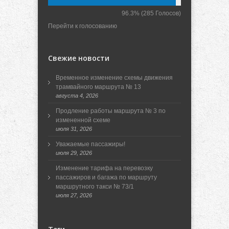
96.3%
(285 Голосов)
Перейти к голосованию
Свежие новости
Временное изменение схемы движения
трамвайного маршрута № 13
августа 4, 2026
Продление работы маршрута № 3 по
измененной схеме
июля 31, 2026
Уважаемые пассажиры!
июля 29, 2026
Изменение тарифа на перевозку
пассажиров и багажа по маршруту
маршрутного такси № 73/1
июля 27, 2026