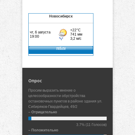
Новосибирск
Опрос
Просим выразить мнение о
целесообразности обустройства
остановочных пунктов в районе здания ул.
Сибиряков-Гвардейцев, 49/2
– Отрицательно
3.7%
(11 Голосов)
– Положительно