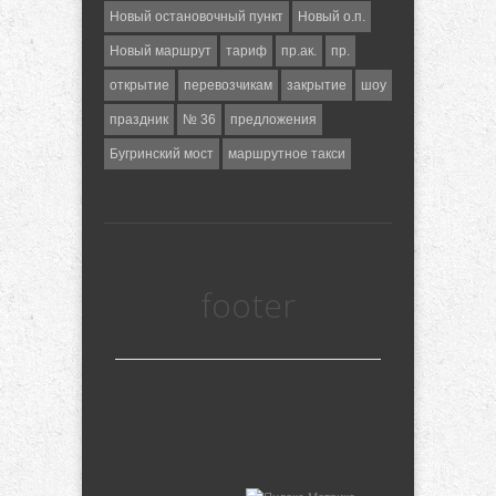
Новый остановочный пункт
Новый о.п.
Новый маршрут
тариф
пр.ак.
пр.
открытие
перевозчикам
закрытие
шоу
праздник
№ 36
предложения
Бугринский мост
маршрутное такси
footer