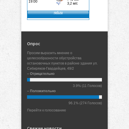
Опрос
Просим выразить мнение о
целесообразности обустройства
остановочных пунктов в районе здания ул.
Сибиряков-Гвардейцев, 49/2
– Отрицательно
3.9%
(11 Голосов)
– Положительно
96.1%
(274 Голосов)
Перейти к голосованию
Свежие новости