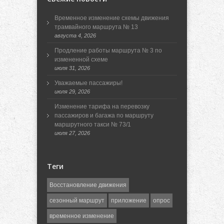
Временное изменение схемы движения
трамвайного маршрута № 13
августа 4, 2026
Продление работы маршрута № 3 по
измененной схеме
июля 31, 2026
Уважаемые пассажиры!
июля 29, 2026
Изменение тарифа на перевозку
пассажиров и багажа по маршруту
маршрутного такси № 73/1
июля 27, 2026
Теги
Восстановление движения
сезонный маршрут
приложение
опрос
временное изменение