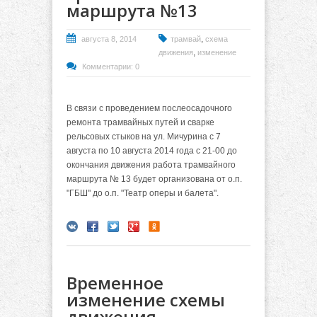
маршрута №13
,
августа 8, 2014
трамвай
схема
,
движения
изменение
Комментарии: 0
В связи с проведением послеосадочного
ремонта трамвайных путей и сварке
рельсовых стыков на ул. Мичурина с 7
августа по 10 августа 2014 года с 21-00 до
окончания движения работа трамвайного
маршрута № 13 будет организована от о.п.
"ГБШ" до о.п. "Театр оперы и балета".
Временное
изменение схемы
движения