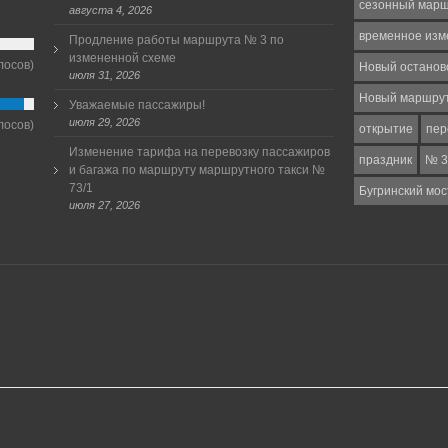
сезонный мар
августа 4, 2026
временное изм
Продление работы маршрута № 3 по
измененной схеме
лосов)
Новый останов
июля 31, 2026
Новый маршру
Уважаемые пассажиры!
июля 29, 2026
лосов)
открытие
пер
Изменение тарифа на перевозку пассажиров
праздник
№ 3
и багажа по маршруту маршрутного такси №
73/1
Бугринский мос
июля 27, 2026