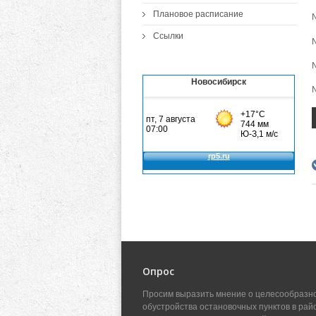
Плановое расписание
№
Ссылки
№
Новосибирск
Опрос
Просим выразить мнение о целесообразн
обустройства остановочных пунктов в рай