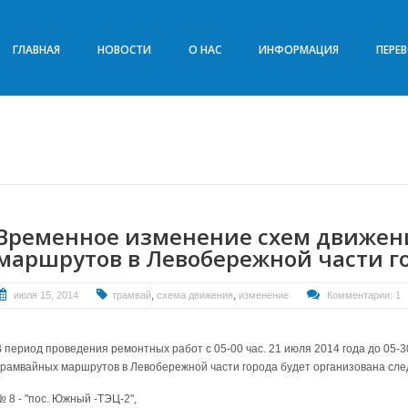
ГЛАВНАЯ
НОВОСТИ
О НАС
ИНФОРМАЦИЯ
ПЕРЕ
Временное изменение схем движен
маршрутов в Левобережной части г
,
,
июля 15, 2014
трамвай
схема движения
изменение
Комментарии: 1
В период проведения ремонтных работ с 05-00 час. 21 июля 2014 года до 05-30
трамвайных маршрутов в Левобережной части города будет организована сл
 8 - "пос. Южный -ТЭЦ-2",