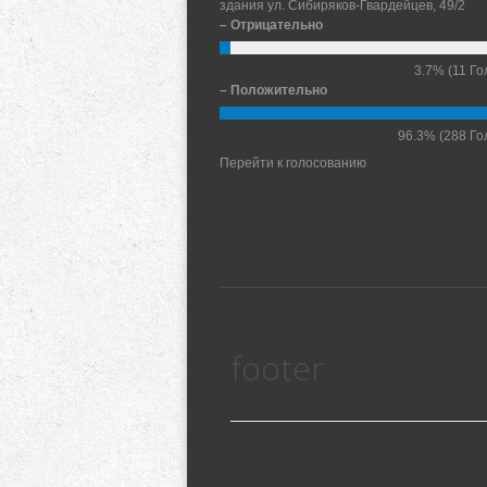
здания ул. Сибиряков-Гвардейцев, 49/2
– Отрицательно
3.7%
(11 Го
– Положительно
96.3%
(288 Го
Перейти к голосованию
footer