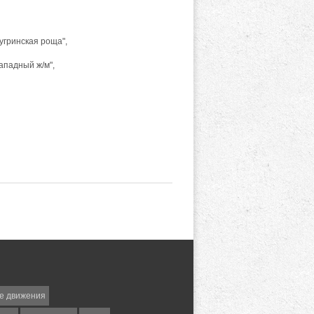
Бугринская роща",
ападный ж/м",
е движения