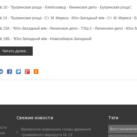
 10 - "Бугринская роща - Хлебозавод - Ленинское депо - Бугринская роща",
 15 - "Бугринская роща - Ст. М. Маркса - Юго-Западный ж/м - Ст. М. Маркса - 
№ 15К - "Юго-Западный ж/м - Ленинское депо - ТЭЦ-2 - Ленинское депо - Юго-З
№ 18Б - "Юго-Западный ж/м - Новосибирск-Западный
Читать далее...
Свежие новости
Теги
ости
Восстановлени
Временное изменение схемы движения
оне
трамвайного маршрута № 13