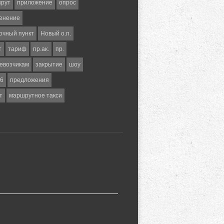
шрут
приложение
опрос
енение
очный пункт
Новый о.п.
т
тариф
пр.ак.
пр.
евозчикам
закрытие
шоу
6
предложения
т
маршрутное такси