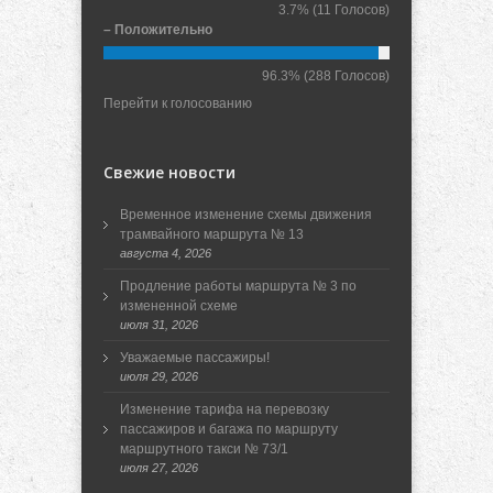
3.7%
(11 Голосов)
– Положительно
96.3%
(288 Голосов)
Перейти к голосованию
Свежие новости
Временное изменение схемы движения
трамвайного маршрута № 13
августа 4, 2026
Продление работы маршрута № 3 по
измененной схеме
июля 31, 2026
Уважаемые пассажиры!
июля 29, 2026
Изменение тарифа на перевозку
пассажиров и багажа по маршруту
маршрутного такси № 73/1
июля 27, 2026