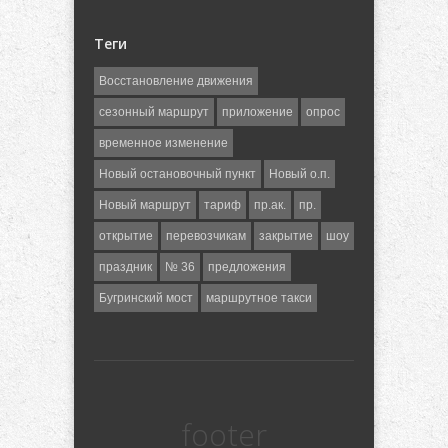
Теги
Восстановление движения
сезонный маршрут
приложение
опрос
временное изменение
Новый остановочный пункт
Новый о.п.
Новый маршрут
тариф
пр.ак.
пр.
открытие
перевозчикам
закрытие
шоу
праздник
№ 36
предложения
Бугринский мост
маршрутное такси
footer