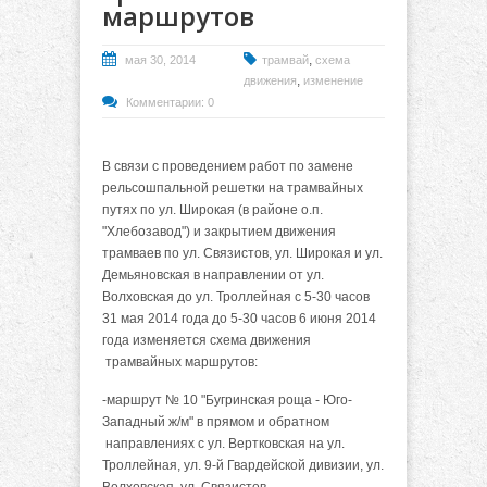
маршрутов
,
мая 30, 2014
трамвай
схема
,
движения
изменение
Комментарии: 0
В связи с проведением работ по замене
рельсошпальной решетки на трамвайных
путях по ул. Широкая (в районе о.п.
"Хлебозавод") и закрытием движения
трамваев по ул. Связистов, ул. Широкая и ул.
Демьяновская в направлении от ул.
Волховская до ул. Троллейная с 5-30 часов
31 мая 2014 года до 5-30 часов 6 июня 2014
года изменяется схема движения
трамвайных маршрутов:
-маршрут № 10 "Бугринская роща - Юго-
Западный ж/м" в прямом и обратном
направлениях с ул. Вертковская на ул.
Троллейная, ул. 9-й Гвардейской дивизии, ул.
Волховская, ул. Связистов.