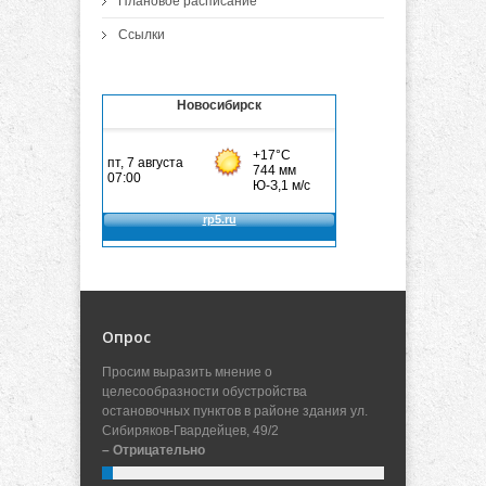
Плановое расписание
Ссылки
Новосибирск
Опрос
Просим выразить мнение о
целесообразности обустройства
остановочных пунктов в районе здания ул.
Сибиряков-Гвардейцев, 49/2
– Отрицательно