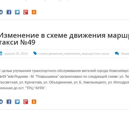
Изменение в схеме движения марш
такси №49
,
,
апреля 29, 2014
схема движения
изменение
маршрутное такси
Комм
С целью улучшения транспортного обслуживания жителей города Новосибирс
№49 "ж/м Родники - М. "Покрышкина" организовано по следующей схеме: ул. Тюл
ассветная, ул. Курчатова, ул. Объединения, ул. Б. Хмельницкого, ул. Ипподро
оенная до ост. "ТРЦ "АУРА".