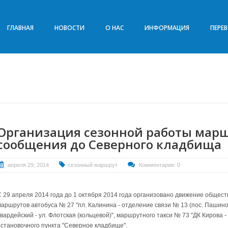
ГЛАВНАЯ
НОВОСТИ
О НАС
ИНФОРМАЦИЯ
ПЕРЕ
Организация сезонной работы марш
сообщения до Северного кладбища
апреля 29, 2014
сезонный маршрут
Комментарии: 0
С 29 апреля 2014 года до 1 октября 2014 года организовано движение общес
маршрутов автобуса № 27 "пл. Калинина - отделение связи № 13 (пос. Пашино)
вардейский - ул. Флотская (кольцевой)", маршрутного такси № 73 "ДК Кирова 
остановочного пункта "Северное кладбище".