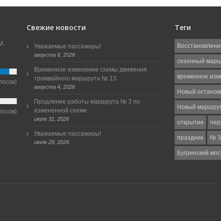
Свежие новости
Теги
М.
Восстановлени
Уважаемые пассажиры!
августа 6, 2026
сезонный мар
Временное изменение схемы движения
временное изм
трамвайного маршрута № 13
лосов)
августа 4, 2026
Новый останов
Продление работы маршрута № 3 по
Новый маршру
измененной схеме
лосов)
июля 31, 2026
открытие
пер
Уважаемые пассажиры!
праздник
№ 3
июля 29, 2026
Бугринский мос