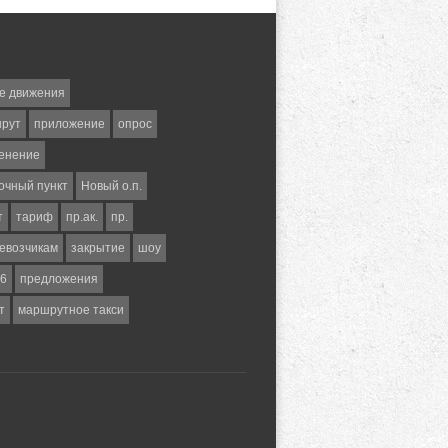
е движения
шрут
приложение
опрос
енение
очный пункт
Новый о.п.
т
тариф
пр.ак.
пр.
евозчикам
закрытие
шоу
6
предложения
т
маршрутное такси