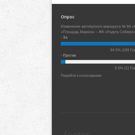
Опрос
Изменение автобусного маршрута № 94 «
«Площадь Маркса» – ЖК «Радуга Сибири»
- За
94.5%
(189 Го
- Против
5.5%
(11 Го
Перейти к голосованию
footer