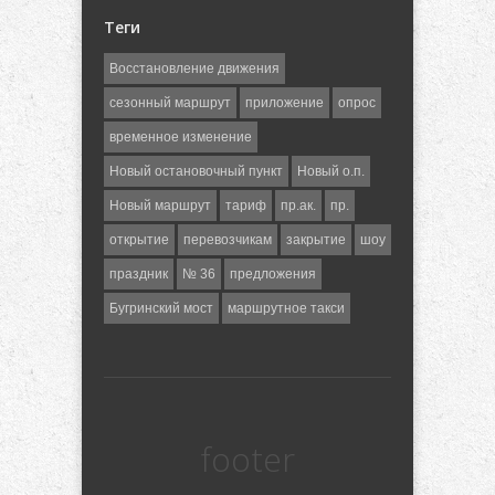
Теги
Восстановление движения
сезонный маршрут
приложение
опрос
временное изменение
Новый остановочный пункт
Новый о.п.
Новый маршрут
тариф
пр.ак.
пр.
открытие
перевозчикам
закрытие
шоу
праздник
№ 36
предложения
Бугринский мост
маршрутное такси
footer