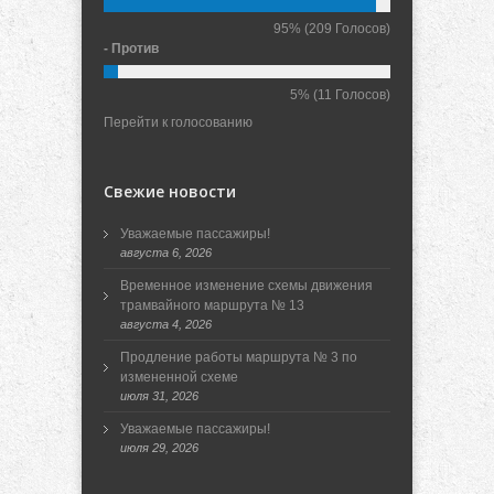
95%
(209 Голосов)
- Против
5%
(11 Голосов)
Перейти к голосованию
Свежие новости
Уважаемые пассажиры!
августа 6, 2026
Временное изменение схемы движения
трамвайного маршрута № 13
августа 4, 2026
Продление работы маршрута № 3 по
измененной схеме
июля 31, 2026
Уважаемые пассажиры!
июля 29, 2026