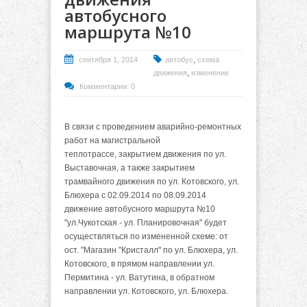
автобусного
маршрута №10
,
сентября 1, 2014
автобус
схема
,
движения
изменение
Комментарии: 0
В связи с проведением аварийно-ремонтных
работ на магистральной
теплотрассе, закрытием движения по ул.
Выставочная, а также закрытием
трамвайного движения по ул. Котовского, ул.
Блюхера с 02.09.2014 по 08.09.2014
движение автобусного маршрута №10
"ул.Чукотская - ул. Планировочная" будет
осуществляться по измененной схеме: от
ост. "Магазин "Кристалл" по ул. Блюхера, ул.
Котовского, в прямом направлении ул.
Пермитина - ул. Ватутина, в обратном
направлении ул. Котовского, ул. Блюхера.