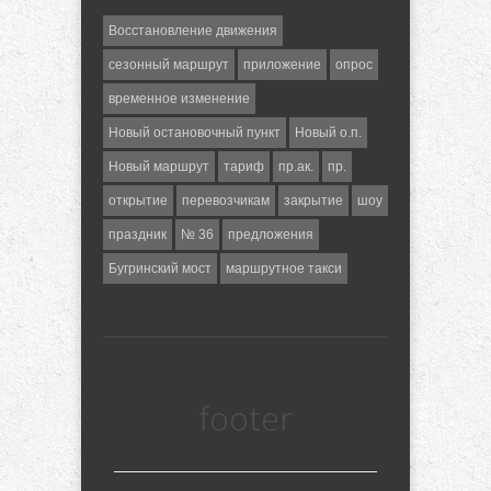
Восстановление движения
сезонный маршрут
приложение
опрос
временное изменение
Новый остановочный пункт
Новый о.п.
Новый маршрут
тариф
пр.ак.
пр.
открытие
перевозчикам
закрытие
шоу
праздник
№ 36
предложения
Бугринский мост
маршрутное такси
footer