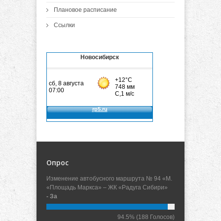
Плановое расписание
Ссылки
Новосибирск
Опрос
Изменение автобусного маршрута № 94 «М.
«Площадь Маркса» – ЖК «Радуга Сибири»
- За
94.5%
(188 Голосов)