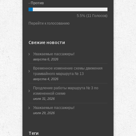
- Против
5.5%
(11 Голосов)
Перейти к голосованию
Свежие новости
Уважаемые пассажиры!
августа 6, 2026
Временное изменение схемы движения
трамвайного маршрута № 13
августа 4, 2026
Продление работы маршрута № 3 по
измененной схеме
июля 31, 2026
Уважаемые пассажиры!
июля 29, 2026
Теги