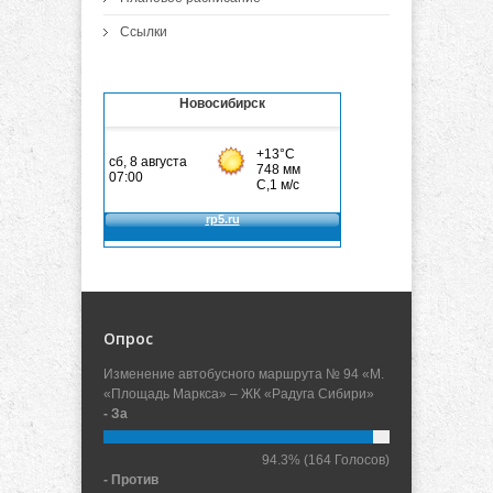
Ссылки
Новосибирск
Опрос
Изменение автобусного маршрута № 94 «М.
«Площадь Маркса» – ЖК «Радуга Сибири»
- За
94.3%
(164 Голосов)
- Против