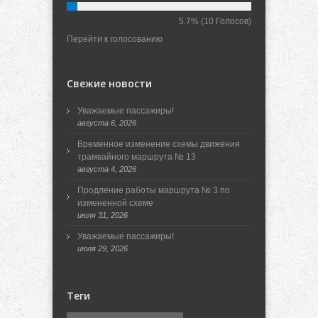
5.7%
(10 Голосов)
Перейти к голосованию
Свежие новости
Уважаемые пассажиры!
августа 6, 2026
Временное изменение схемы движения
трамвайного маршрута № 13
августа 4, 2026
Продление работы маршрута № 3 по
измененной схеме
июля 31, 2026
Уважаемые пассажиры!
июля 29, 2026
Теги