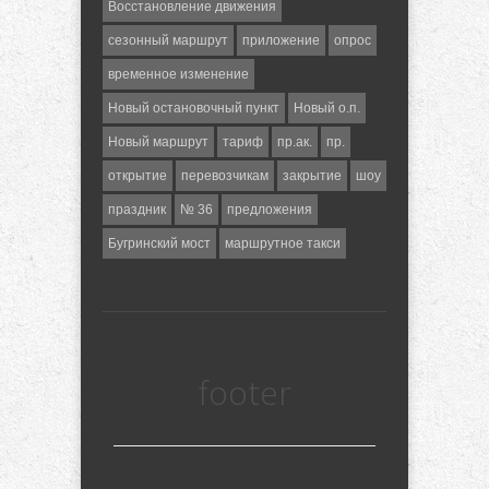
Восстановление движения
сезонный маршрут
приложение
опрос
временное изменение
Новый остановочный пункт
Новый о.п.
Новый маршрут
тариф
пр.ак.
пр.
открытие
перевозчикам
закрытие
шоу
праздник
№ 36
предложения
Бугринский мост
маршрутное такси
footer