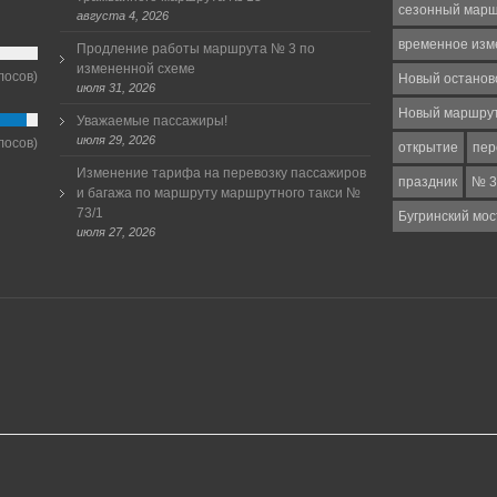
сезонный мар
августа 4, 2026
временное изм
Продление работы маршрута № 3 по
измененной схеме
лосов)
Новый останов
июля 31, 2026
Новый маршру
Уважаемые пассажиры!
июля 29, 2026
лосов)
открытие
пер
Изменение тарифа на перевозку пассажиров
праздник
№ 3
и багажа по маршруту маршрутного такси №
73/1
Бугринский мос
июля 27, 2026