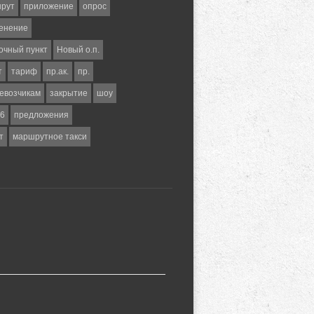
шрут
приложение
опрос
енение
очный пункт
Новый о.п.
т
тариф
пр.ак.
пр.
евозчикам
закрытие
шоу
6
предложения
т
маршрутное такси