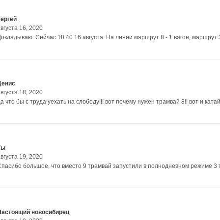
сергей
вгуста 16, 2020
окладываю. Сейчас 18.40 16 августа. На линии маршрут 8 - 1 вагон, маршрут 3 
Денис
вгуста 18, 2020
а что бы с труда уехать на слободу!!! вот почему нужен трамвай 8!! вот и катай
Гы
вгуста 19, 2020
Спасибо большое, что вместо 9 трамвай запустили в полнодневном режиме 3 
Настоящий новосибирец