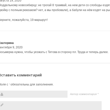
вгуста 19, 2020
Поддельному новосибирцу: не трогай 8 трамвай, на нем дети со слободы ездят
двойку с полным рюкзаком? нет, а мы пробовали), а бабули на нём ездят на ры
Верните, пожалуйста, 19 маршрут!
Екатерина
сентября 9, 2020
осьмерка нужна, чтобы уезжать с Титова в сторону пл. Труда и теперь далее.
Оставить комментарий
Поля с
обязательны для заполнения.
*
Автор комментария
*