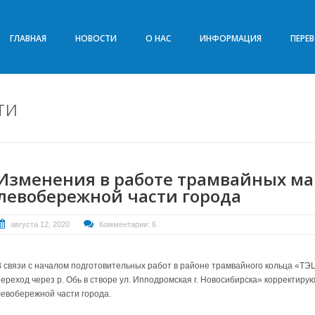
ГЛАВНАЯ
НОВОСТИ
О НАС
ИНФОРМАЦИЯ
ПЕРЕ
ти
Изменения в работе трамвайных м
левобережной части города
августа 12, 2020
Комментарии: 6
В связи с началом подготовительных работ в районе трамвайного кольца «ТЭ
переход через р. Обь в створе ул. Ипподромская г. Новосибирска» корректир
левобережной части города.