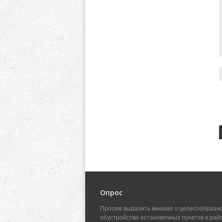
Опрос
Просим выразить мнение о целесообразн
обустройства остановочных пунктов в рай