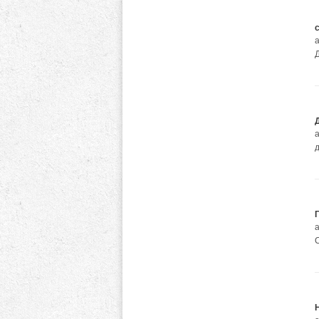
а
Д
а
д
а