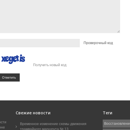
Проверочный код
Получить новый код
Ответить
Свежие новости
Теги
ости
Восстановлени
Временное изменение схемы движения
оне
трамвайного маршрута № 13