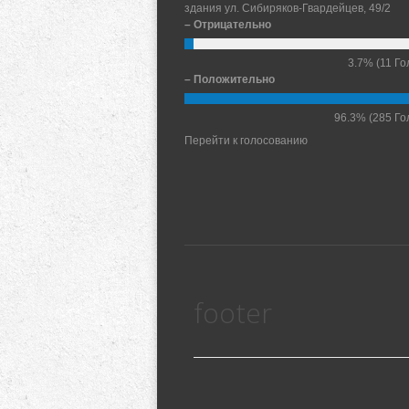
здания ул. Сибиряков-Гвардейцев, 49/2
– Отрицательно
3.7%
(11 Го
– Положительно
96.3%
(285 Го
Перейти к голосованию
footer