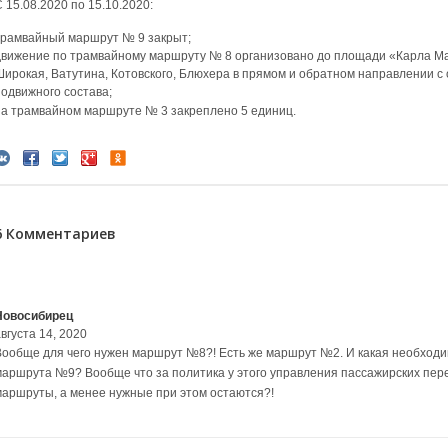
 15.08.2020 по 15.10.2020:
трамвайный маршрут № 9 закрыт;
движение по трамвайному маршруту № 8 организовано до площади «Карла Мар
Широкая, Ватутина, Котовского, Блюхера в прямом и обратном направлении с
подвижного состава;
на трамвайном маршруте № 3 закреплено 5 единиц.
6 Комментариев
Новосибирец
вгуста 14, 2020
Вообще для чего нужен маршрут №8?! Есть же маршрут №2. И какая необход
маршрута №9? Вообще что за политика у этого управления пассажирских пер
маршруты, а менее нужные при этом остаются?!