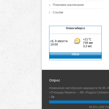
Плановое расписание
Ссылки
Новосибирск
Опрос
Изменение автобусного маршрута № 94 «
«Площадь Маркса» – ЖК «Радуга Сибири»
- За
94.6%
(192 Го