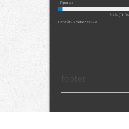
- Против
5.4%
(11 Го
Перейти к голосованию
footer