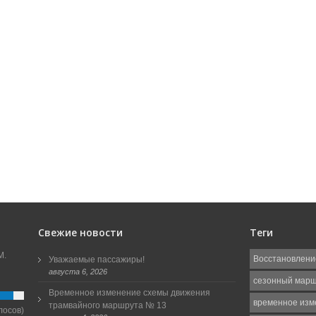
Свежие новости
Теги
М.
Восстановлени
Уважаемые пассажиры!
августа 6, 2026
сезонный мар
Временное изменение схемы движения
временное изм
трамвайного маршрута № 13
лосов)