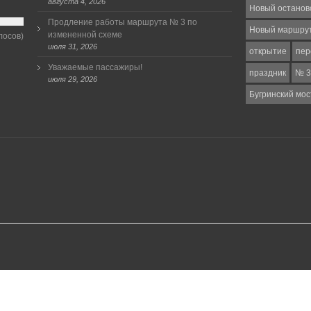
августа 4, 2026
Новый останов
Продление работы маршрута № 3 по
Новый маршру
измененной схеме
лосов)
июля 31, 2026
открытие
пер
Уважаемые пассажиры!
праздник
№ 3
июля 29, 2026
Бугринский мос