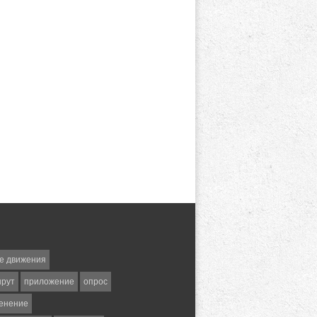
е движения
шрут
приложение
опрос
енение