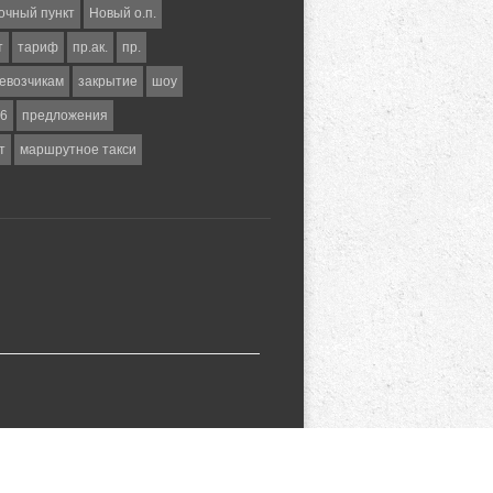
очный пункт
Новый о.п.
т
тариф
пр.ак.
пр.
евозчикам
закрытие
шоу
6
предложения
т
маршрутное такси