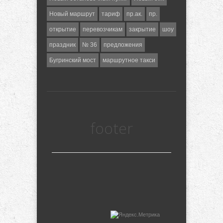
Новый маршрут
тариф
пр.ак.
пр.
открытие
перевозчикам
закрытие
шоу
праздник
№ 36
предложения
Бугринский мост
маршрутное такси
footer