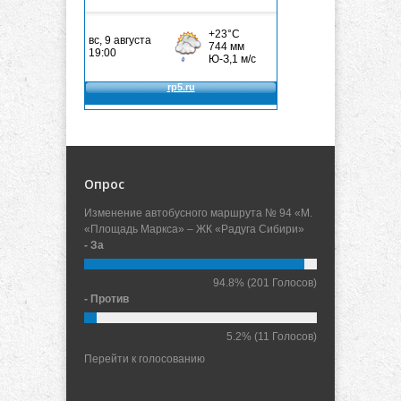
Опрос
Изменение автобусного маршрута № 94 «М.
«Площадь Маркса» – ЖК «Радуга Сибири»
- За
94.8%
(201 Голосов)
- Против
5.2%
(11 Голосов)
Перейти к голосованию