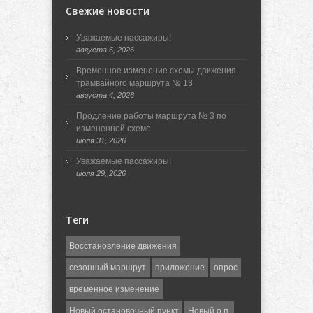
Свежие новости
Уважаемые пассажиры!
августа 6, 2026
Временное изменение схемы движения
трамвайного маршрута № 13
августа 4, 2026
Продление работы маршрута № 3 по
измененной схеме
июля 31, 2026
Уважаемые пассажиры!
июля 29, 2026
Теги
Восстановление движения
сезонный маршрут
приложение
опрос
временное изменение
Новый остановочный пункт
Новый о.п.