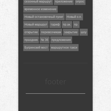
сезонный маршрут
приложение
опрос
временное изменение
Новый остановочный пункт
Новый о.п.
Новый маршрут
тариф
пр.ак.
пр.
открытие
перевозчикам
закрытие
шоу
праздник
№ 36
предложения
Бугринский мост
маршрутное такси
footer