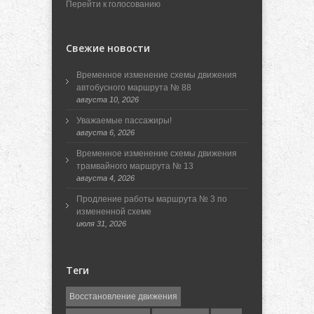
Перейти к голосованию
Свежие новости
Временное изменение схемы движения
автобусного маршрута № 88
августа 10, 2026
Уважаемые пассажиры!
августа 6, 2026
Временное изменение схемы движения
трамвайного маршрута № 13
августа 4, 2026
Продление работы маршрута № 3 по
измененной схеме
июля 31, 2026
Теги
Восстановление движения