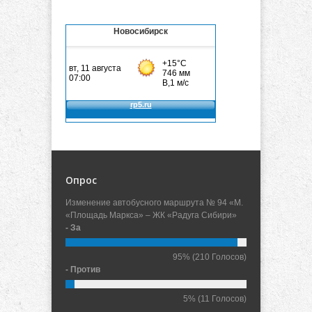
Новосибирск
Опрос
Изменение автобусного маршрута № 94 «М.
«Площадь Маркса» – ЖК «Радуга Сибири»
- За
95%
(210 Голосов)
- Против
5%
(11 Голосов)