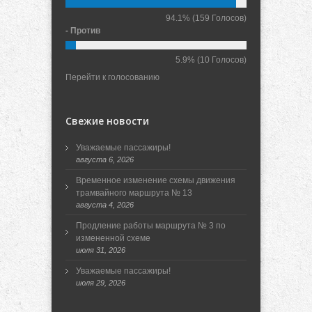
94.1%
(159 Голосов)
- Против
5.9%
(10 Голосов)
Перейти к голосованию
Свежие новости
Уважаемые пассажиры!
августа 6, 2026
Временное изменение схемы движения
трамвайного маршрута № 13
августа 4, 2026
Продление работы маршрута № 3 по
измененной схеме
июля 31, 2026
Уважаемые пассажиры!
июля 29, 2026