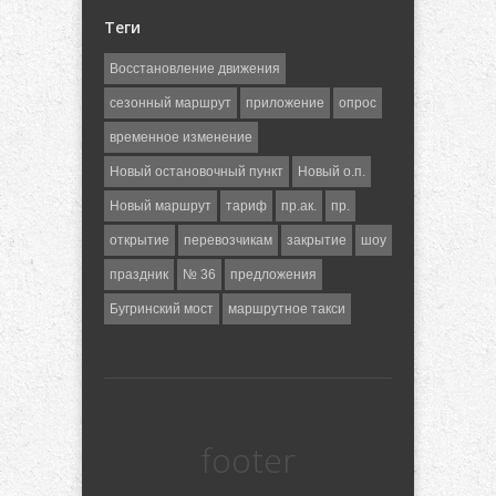
Теги
Восстановление движения
сезонный маршрут
приложение
опрос
временное изменение
Новый остановочный пункт
Новый о.п.
Новый маршрут
тариф
пр.ак.
пр.
открытие
перевозчикам
закрытие
шоу
праздник
№ 36
предложения
Бугринский мост
маршрутное такси
footer