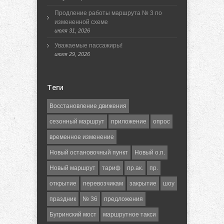
Продление работы маршрута № 3 по
измененной схеме
июля 31, 2026
Уважаемые пассажиры!
июля 29, 2026
Теги
Восстановление движения
сезонный маршрут
приложение
опрос
временное изменение
Новый остановочный пункт
Новый о.п.
Новый маршрут
тариф
пр.ак.
пр.
открытие
перевозчикам
закрытие
шоу
праздник
№ 36
предложения
Бугринский мост
маршрутное такси