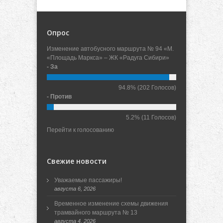
Опрос
Изменение автобусного маршрута № 94 «М.
«Площадь Маркса» – ЖК «Радуга Сибири»
- За
94.8%
(202 Голосов)
- Против
5.2%
(11 Голосов)
Перейти к голосованию
Свежие новости
Уважаемые пассажиры!
августа 6, 2026
Временное изменение схемы движения
трамвайного маршрута № 13
августа 4, 2026