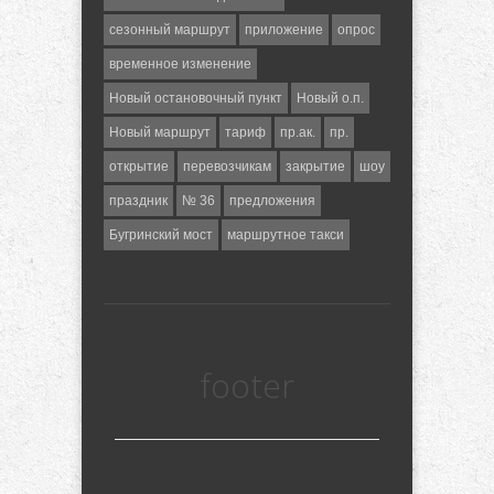
сезонный маршрут
приложение
опрос
временное изменение
Новый остановочный пункт
Новый о.п.
Новый маршрут
тариф
пр.ак.
пр.
открытие
перевозчикам
закрытие
шоу
праздник
№ 36
предложения
Бугринский мост
маршрутное такси
footer