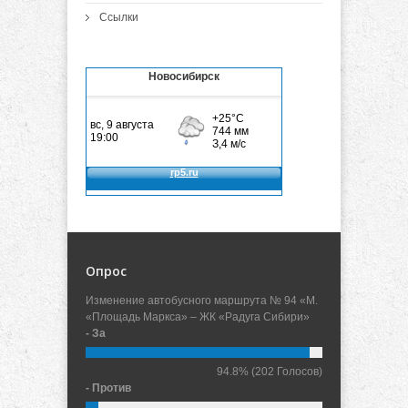
Ссылки
Новосибирск
Опрос
Изменение автобусного маршрута № 94 «М.
«Площадь Маркса» – ЖК «Радуга Сибири»
- За
94.8%
(202 Голосов)
- Против