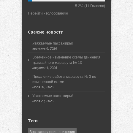
5.2%
(11 Голосов)
Перейти к голосованию
Свежие новости
Уважаемые пассажиры!
августа 6, 2026
Временное изменение схемы движения
трамвайного маршрута № 13
августа 4, 2026
Продление работы маршрута № 3 по
измененной схеме
июля 31, 2026
Уважаемые пассажиры!
июля 29, 2026
Теги
Восстановление движения