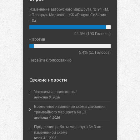
Изменение автобусного маршрута № 94 «М.
«Площадь Маркса» – ЖК «Радуга Сибири»
- За
94.6%
(193 Голосов)
- Против
5.4%
(11 Голосов)
Перейти к голосованию
Свежие новости
Уважаемые пассажиры!
августа 6, 2026
Временное изменение схемы движения
трамвайного маршрута № 13
августа 4, 2026
Продление работы маршрута № 3 по
измененной схеме
июля 31, 2026