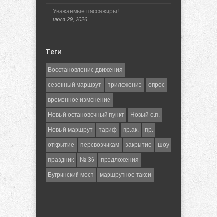
Уважаемые пассажиры!
июля 29, 2026
Теги
Восстановление движения
сезонный маршрут
приложение
опрос
временное изменение
Новый остановочный пункт
Новый о.п.
Новый маршрут
тариф
пр.ак.
пр.
открытие
перевозчикам
закрытие
шоу
праздник
№ 36
предложения
Бугринский мост
маршрутное такси