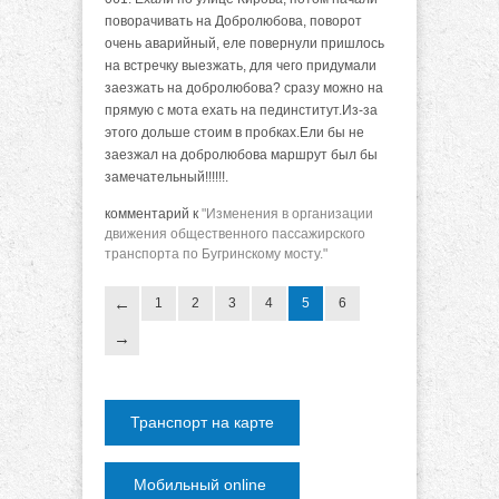
поворачивать на Добролюбова, поворот
очень аварийный, еле повернули пришлось
на встречку выезжать, для чего придумали
заезжать на добролюбова? сразу можно на
прямую с мота ехать на пединститут.Из-за
этого дольше стоим в пробках.Ели бы не
заезжал на добролюбова маршрут был бы
замечательный!!!!!!.
комментарий к
"Изменения в организации
движения общественного пассажирского
транспорта по Бугринскому мосту."
1
2
3
4
5
6
Транспорт на карте
Мобильный online