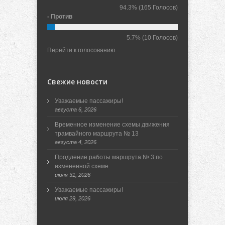
94.3%
(165 Голосов)
- Против
5.7%
(10 Голосов)
Перейти к голосованию
Свежие новости
Уважаемые пассажиры!
августа 6, 2026
Временное изменение схемы движения
трамвайного маршрута № 13
августа 4, 2026
Продление работы маршрута № 3 по
измененной схеме
июля 31, 2026
Уважаемые пассажиры!
июля 29, 2026