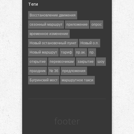
Теги
Восстановление движения
сезонный маршрут
приложение
опрос
временное изменение
Новый остановочный пункт
Новый о.п.
Новый маршрут
тариф
пр.ак.
пр.
открытие
перевозчикам
закрытие
шоу
праздник
№ 36
предложения
Бугринский мост
маршрутное такси
footer