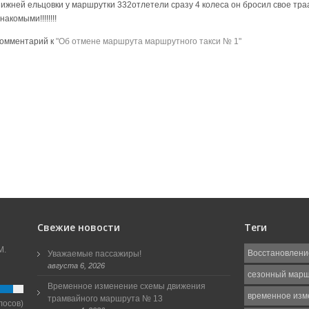
нижней ельцовки у маршрутки 332отлетели сразу 4 колеса он бросил свое тра
накомыми!!!!!!!!
комментарий к
"Об отмене маршрута маршрутного такси № 1"
Свежие новости
Теги
М.
Восстановлени
Уважаемые пассажиры!
августа 6, 2026
сезонный мар
Временное изменение схемы движения
временное изм
трамвайного маршрута № 13
лосов)