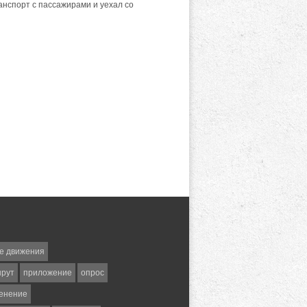
анспорт с пассажирами и уехал со
е движения
шрут
приложение
опрос
енение