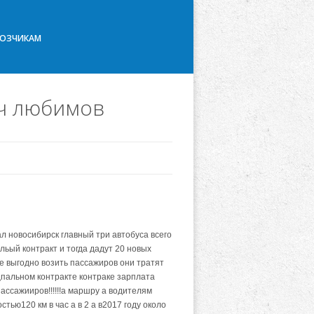
ВОЗЧИКАМ
ич любимов
л новосибирск главный три автобуса всего
ьый контракт и тогда дадут 20 новых
не выгодно возить пассажиров они тратят
цпальном контракте контраке зарплата
ассажииров!!!!!!а маршру а водителям
ью120 км в час а в 2 а в2017 году около