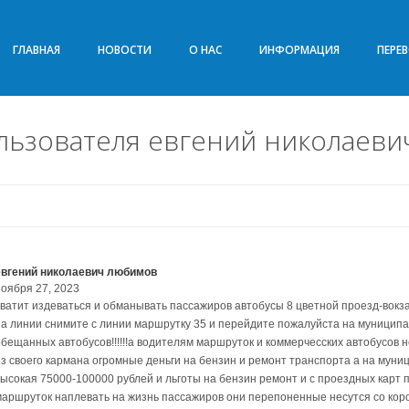
ГЛАВНАЯ
НОВОСТИ
О НАС
ИНФОРМАЦИЯ
ПЕРЕ
льзователя евгений николаев
евгений николаевич любимов
ноября 27, 2023
хватит издеваться и обманывать пассажиров автобусы 8 цветной проезд-вокза
на линии снимите с линии маршрутку 35 и перейдите пожалуйста на муниципал
обещанных автобусов!!!!!!а водителям маршруток и коммерчесских автобусов 
из своего кармана огромные деньги на бензин и ремонт транспорта а на муни
высокая 75000-100000 рублей и льготы на бензин ремонт и с проездных карт п
маршруток наплевать на жизнь пассажиров они перепоненные несутся со корост