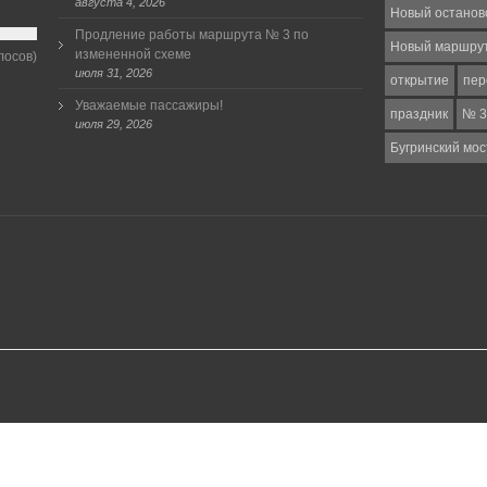
августа 4, 2026
Новый останов
Продление работы маршрута № 3 по
Новый маршру
измененной схеме
лосов)
июля 31, 2026
открытие
пер
Уважаемые пассажиры!
праздник
№ 3
июля 29, 2026
Бугринский мос