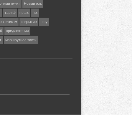
очный пункт
Новый о.п.
т
тариф
пр.ак.
пр.
евозчикам
закрытие
шоу
6
предложения
т
маршрутное такси