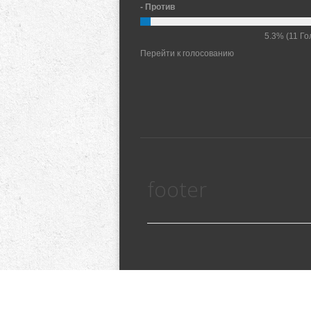
- Против
5.3%
(11 Го
Перейти к голосованию
footer