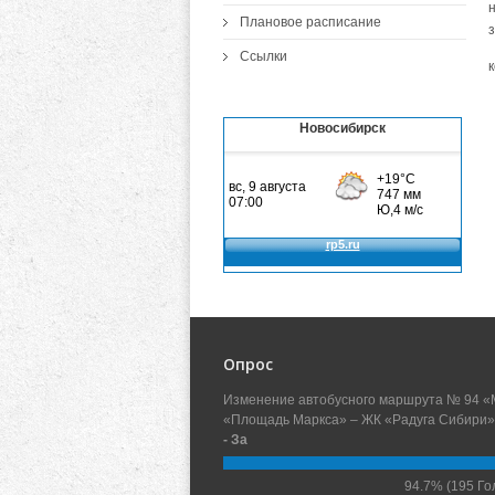
Плановое расписание
з
Ссылки
Новосибирск
Опрос
Изменение автобусного маршрута № 94 «
«Площадь Маркса» – ЖК «Радуга Сибири»
- За
94.7%
(195 Го