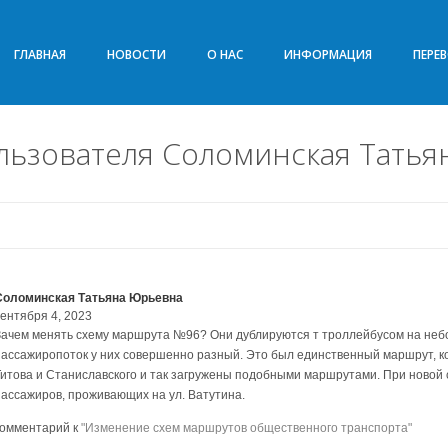
ГЛАВНАЯ
НОВОСТИ
О НАС
ИНФОРМАЦИЯ
ПЕРЕ
льзователя Соломинская Тать
Соломинская Татьяна Юрьевна
сентября 4, 2023
Зачем менять схему маршрута №96? Они дублируются т троллейбусом на небо
пассажиропоток у них совершенно разный. Это был единственный маршрут, к
Титова и Станиславского и так загружены подобными маршрутами. При новой 
пассажиров, проживающих на ул. Ватутина.
комментарий к
"Изменение схем маршрутов общественного транспорта"