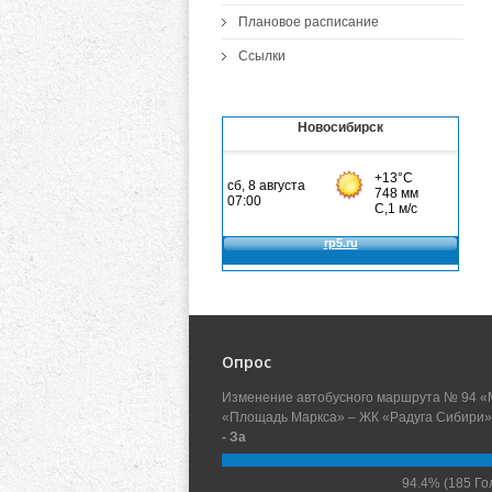
Плановое расписание
Ссылки
Новосибирск
Опрос
Изменение автобусного маршрута № 94 «
«Площадь Маркса» – ЖК «Радуга Сибири»
- За
94.4%
(185 Го