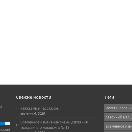
Свежие новости
Теги
М.
Восстановлени
Уважаемые пассажиры!
августа 6, 2026
сезонный мар
Временное изменение схемы движения
временное изм
трамвайного маршрута № 13
лосов)