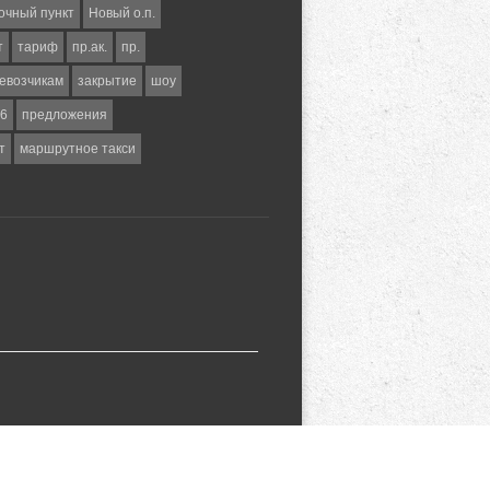
очный пункт
Новый о.п.
т
тариф
пр.ак.
пр.
евозчикам
закрытие
шоу
6
предложения
т
маршрутное такси