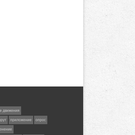
е движения
шрут
приложение
опрос
енение