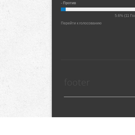
- Против
5.6%
(11 Го
Перейти к голосованию
footer