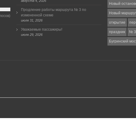
августа 4, 2026
Новый останов
Продление работы маршрута № 3 по
Новый маршру
измененной схеме
лосов)
июля 31, 2026
открытие
пер
Уважаемые пассажиры!
праздник
№ 3
июля 29, 2026
Бугринский мос