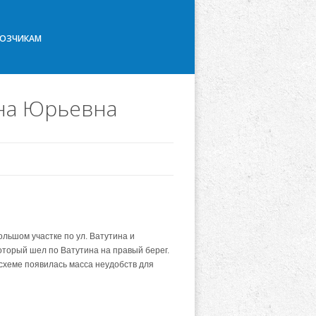
ВОЗЧИКАМ
яна Юрьевна
льшом участке по ул. Ватутина и
оторый шел по Ватутина на правый берег.
схеме появилась масса неудобств для