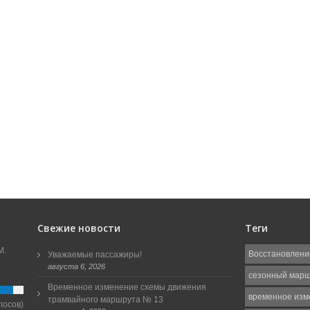
Свежие новости
Теги
М.
Восстановлени
Уважаемые пассажиры!
августа 6, 2026
сезонный мар
Временное изменение схемы движения
временное изм
трамвайного маршрута № 13
лосов)