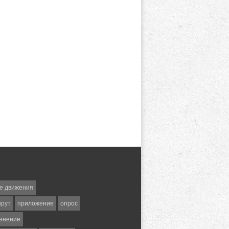
е движения
шрут
приложение
опрос
енение