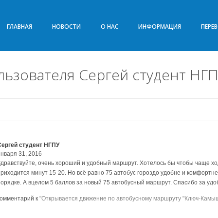
ГЛАВНАЯ
НОВОСТИ
О НАС
ИНФОРМАЦИЯ
ПЕРЕ
ьзователя Сергей студент НГ
Сергей студент НГПУ
января 31, 2016
Здравствуйте, очень хороший и удобный маршрут. Хотелось бы чтобы чаще ход
приходится минут 15-20. Но всё равно 75 автобус гороздо удобне и комфортне
порядке. А вцелом 5 баллов за новый 75 автобусный маршрут. Спасибо за удо
комментарий к
"Открывается движение по автобусному маршруту "Ключ-Камышен