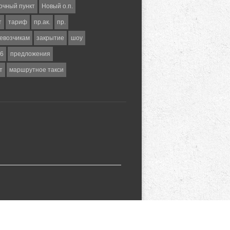
очный пункт
Новый о.п.
т
тариф
пр.ак.
пр.
евозчикам
закрытие
шоу
6
предложения
т
маршрутное такси