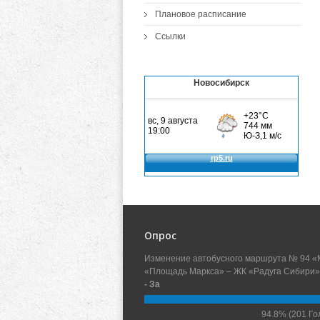
Плановое расписание
Ссылки
Новосибирск
Опрос
Изменение автобусного маршрута № 94 «
«Площадь Маркса» – ЖК «Радуга Сибири»
- За
94.8%
(201 Го