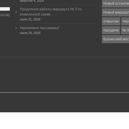
августа 4, 2026
Новый останов
Продление работы маршрута № 3 по
Новый маршру
измененной схеме
лосов)
июля 31, 2026
открытие
пер
Уважаемые пассажиры!
праздник
№ 3
июля 29, 2026
Бугринский мос