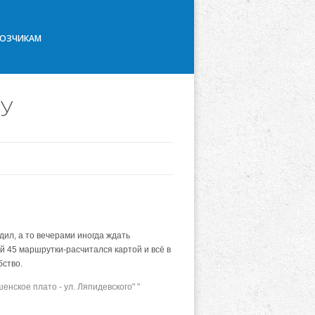
ВОЗЧИКАМ
ПУ
ил, а то вечерами иногда ждать
й 45 маршрутки-расчитался картой и всё в
бство.
ское плато - ул. Ляпидевского" "