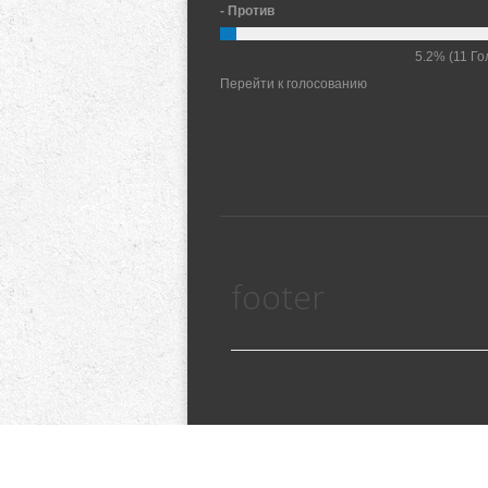
- Против
5.2%
(11 Го
Перейти к голосованию
footer