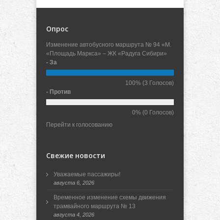
Опрос
Изменение автобусного маршрута № 94 «М.
«Площадь Маркса» – ЖК «Радуга Сибири»
- За
100%
(3 Голосов)
- Против
0%
(0 Голосов)
Перейти к голосованию
Свежие новости
Уважаемые пассажиры!
августа 6, 2026
Временное изменение схемы движения
трамвайного маршрута № 13
августа 4, 2026