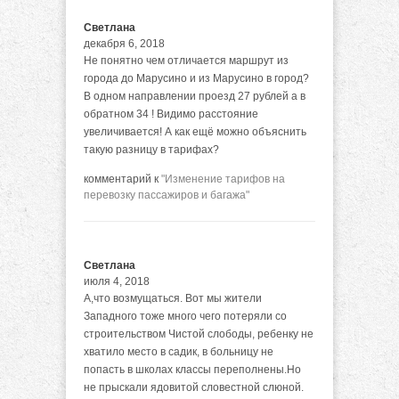
Светлана
декабря 6, 2018
Не понятно чем отличается маршрут из
города до Марусино и из Марусино в город?
В одном направлении проезд 27 рублей а в
обратном 34 ! Видимо расстояние
увеличивается! А как ещё можно объяснить
такую разницу в тарифах?
комментарий к
"Изменение тарифов на
перевозку пассажиров и багажа"
Светлана
июля 4, 2018
А,что возмущаться. Вот мы жители
Западного тоже много чего потеряли со
строительством Чистой слободы, ребенку не
хватило место в садик, в больницу не
попасть в школах классы переполнены.Но
не прыскали ядовитой словестной слюной.