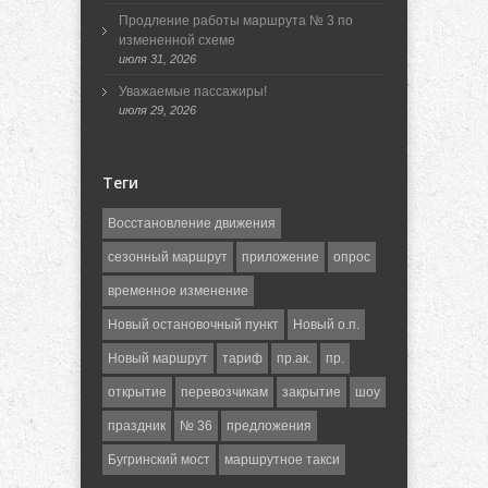
Продление работы маршрута № 3 по
измененной схеме
июля 31, 2026
Уважаемые пассажиры!
июля 29, 2026
Теги
Восстановление движения
сезонный маршрут
приложение
опрос
временное изменение
Новый остановочный пункт
Новый о.п.
Новый маршрут
тариф
пр.ак.
пр.
открытие
перевозчикам
закрытие
шоу
праздник
№ 36
предложения
Бугринский мост
маршрутное такси