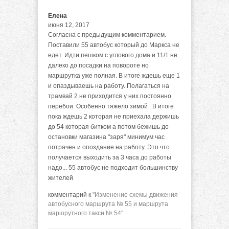
Елена
июня 12, 2017
Согласна с предыдущим комментарием.
Поставили 55 автобус который до Маркса не
едет. Идти пешком с углового дома и 11/1 не
далеко до посадки на повороте но
маршрутка уже полная. В итоге ждешь еще 1
и опаздываешь на работу. Полагаться на
трамвай 2 не приходится у них постоянно
перебои. Особенно тяжело зимой . В итоге
пока ждешь 2 которая не приехала держишь
до 54 которая битком а потом бежишь до
остановки магазина "заря" минимум час
потрачен и опоздание на работу. Это что
получается выходить за 3 часа до работы
надо... 55 автобус не подходит большинству
жителей
комментарий к
"Изменение схемы движения
автобусного маршрута № 55 и маршрута
маршрутного такси № 54"