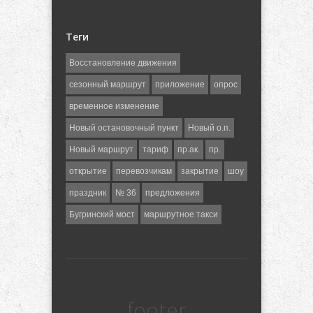
Теги
Восстановление движения
сезонный маршрут
приложение
опрос
временное изменение
Новый остановочный пункт
Новый о.п.
Новый маршрут
тариф
пр.ак.
пр.
открытие
перевозчикам
закрытие
шоу
праздник
№ 36
предложения
Бугринский мост
маршрутное такси
footer