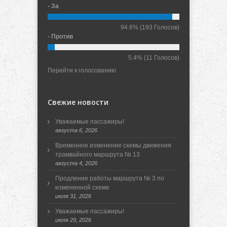
- За
94.6%
(193 Голосов)
- Против
5.4%
(11 Голосов)
Перейти к голосованию
Свежие новости
Уважаемые пассажиры!
августа 6, 2026
Временное изменение схемы движения
трамвайного маршрута № 13
августа 4, 2026
Продление работы маршрута № 3 по
измененной схеме
июля 31, 2026
Уважаемые пассажиры!
июля 29, 2026