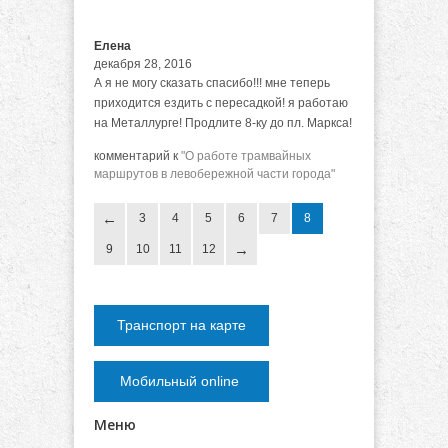
Елена
декабря 28, 2016
А я не могу сказать спасибо!!! мне теперь
приходится ездить с пересадкой! я работаю
на Металлурге! Продлите 8-ку до пл. Маркса!
комментарий к
"О работе трамвайных
маршрутов в левобережной части города"
3
4
5
6
7
8
9
10
11
12
Транспорт на карте
Мобильный online
Меню