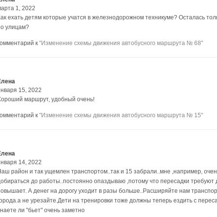
марта 1, 2022
Как ехать детям которые учатся в железнодорожном техникуме? Осталась толь
по улицам?
комментарий к
"Изменение схемы движения автобусного маршрута № 68"
Елена
января 15, 2022
Хороший маршрут, удобный очень!
комментарий к
"Изменение схемы движения автобусного маршрута № 15"
Елена
января 14, 2022
Наш район и так ущемлен транспортом..так и 15 забрали..мне ,например, очен
добираться до работы..постоянно опаздываю ,потому что пересадки требуют 
повышает. А денег на дорогу уходит в разы больше..Расширяйте нам транспо
города.а не урезайте.Дети на тренировки тоже должны теперь ездить с пере
знаете ли "бьет" очень заметно