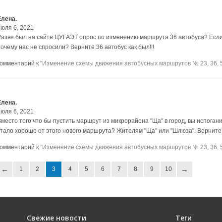
Елена.
июля 6, 2021
Разве был на сайте ЦУГАЭТ опрос по изменению маршрута 36 автобуса? Если б
очему нас не спросили? Верните 36 автобус как был!!!
комментарий к
"Изменение схемы движения автобусных маршрутов № 23, 36, 5
Елена.
июля 6, 2021
Вместо того что бы пустить маршрут из микрорайона "Ща" в город, вы испога
стало хорошо от этого нового маршрута? Жителям "Ща" или "Шлюза". Верните к
комментарий к
"Изменение схемы движения автобусных маршрутов № 23, 36, 5
1
2
3
4
5
6
7
8
9
10
Свежие новости
Теги