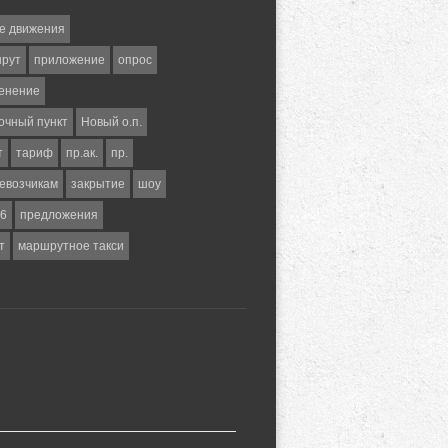
е движения
шрут
приложение
опрос
енение
очный пункт
Новый о.п.
т
тариф
пр.ак.
пр.
евозчикам
закрытие
шоу
6
предложения
т
маршрутное такси