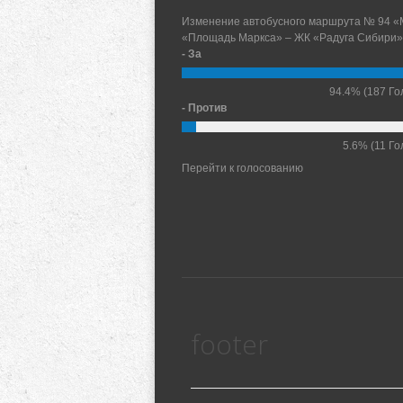
Изменение автобусного маршрута № 94 «
«Площадь Маркса» – ЖК «Радуга Сибири»
- За
94.4%
(187 Го
- Против
5.6%
(11 Го
Перейти к голосованию
footer