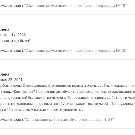
комментарий к
"Изменение схемы движения автобусного маршрута № 15"
Елена
января 14, 2022
Верните как было!
комментарий к
"Изменение схемы движения автобусного маршрута № 15"
Елена
июля 25, 2021
Добрый день. Очень хорошо что появился новый и очень удобный маршрут,но 
с улицы Жемчужная? Последний автобус отправляется согласно расписания в 
гораздо раньше! Большинство людей с Первомайского района работают в Акад
просто не успеваем на данный автобус и он уходит полупустой . Прошу,сдела
бы в 21ч ,тем самым пассажиропоток увеличиться.
комментарий к
"Организация работы автобусного маршрута № 38"