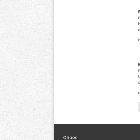
п
Опрос