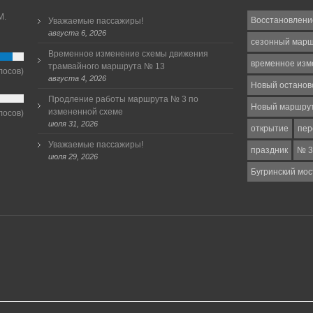
М.
Восстановлени
Уважаемые пассажиры!
августа 6, 2026
сезонный мар
Временное изменение схемы движения
временное изм
трамвайного маршрута № 13
лосов)
августа 4, 2026
Новый останов
Продление работы маршрута № 3 по
Новый маршру
измененной схеме
лосов)
июля 31, 2026
открытие
пер
Уважаемые пассажиры!
праздник
№ 3
июля 29, 2026
Бугринский мос