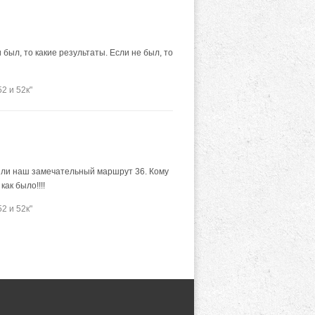
ыл, то какие результаты. Если не был, то
2 и 52к"
нили наш замечательный маршрут 36. Кому
ак было!!!!
2 и 52к"