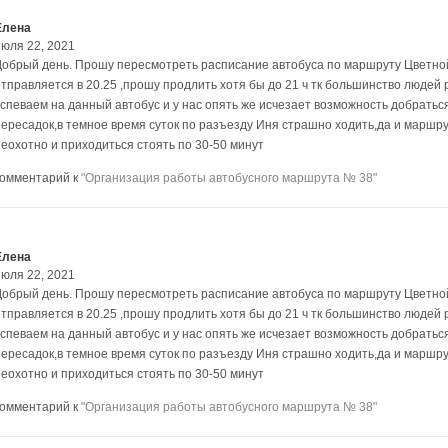
Елена
июля 22, 2021
Добрый день. Прошу пересмотреть расписание автобуса по маршруту Цветной
отправляется в 20.25 ,прошу продлить хотя бы до 21 ч тк большинство людей 
успеваем на данный автобус и у нас опять же исчезает возможность добратьс
пересадок,в темное время суток по разъезду Иня страшно ходить,да и маршр
неохотно и приходиться стоять по 30-50 минут
комментарий к
"Организация работы автобусного маршрута № 38"
Елена
июля 22, 2021
Добрый день. Прошу пересмотреть расписание автобуса по маршруту Цветной
отправляется в 20.25 ,прошу продлить хотя бы до 21 ч тк большинство людей 
успеваем на данный автобус и у нас опять же исчезает возможность добратьс
пересадок,в темное время суток по разъезду Иня страшно ходить,да и маршр
неохотно и приходиться стоять по 30-50 минут
комментарий к
"Организация работы автобусного маршрута № 38"