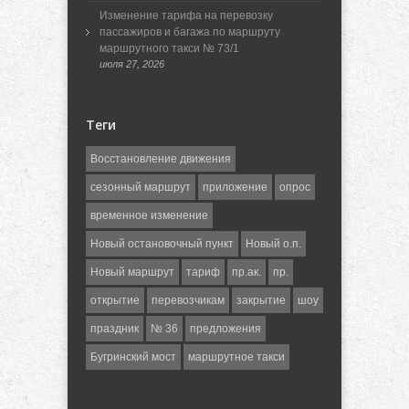
Изменение тарифа на перевозку
пассажиров и багажа по маршруту
маршрутного такси № 73/1
июля 27, 2026
Теги
Восстановление движения
сезонный маршрут
приложение
опрос
временное изменение
Новый остановочный пункт
Новый о.п.
Новый маршрут
тариф
пр.ак.
пр.
открытие
перевозчикам
закрытие
шоу
праздник
№ 36
предложения
Бугринский мост
маршрутное такси