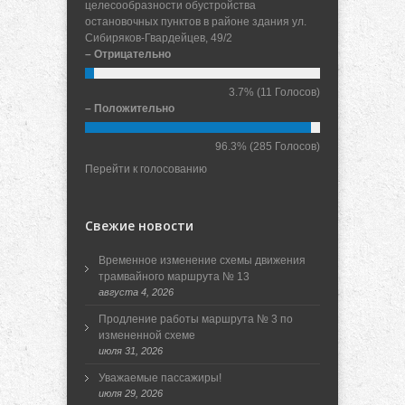
целесообразности обустройства
остановочных пунктов в районе здания ул.
Сибиряков-Гвардейцев, 49/2
– Отрицательно
3.7%
(11 Голосов)
– Положительно
96.3%
(285 Голосов)
Перейти к голосованию
Свежие новости
Временное изменение схемы движения
трамвайного маршрута № 13
августа 4, 2026
Продление работы маршрута № 3 по
измененной схеме
июля 31, 2026
Уважаемые пассажиры!
июля 29, 2026