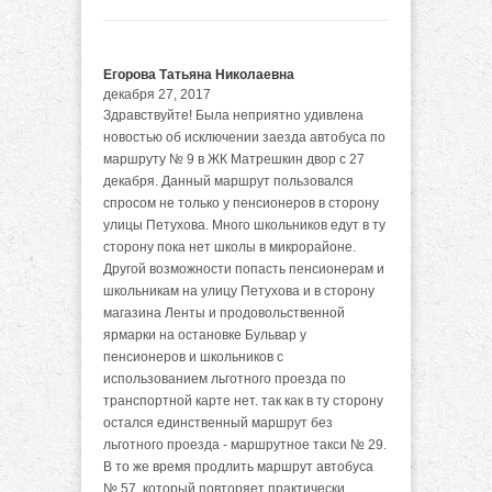
Егорова Татьяна Николаевна
декабря 27, 2017
Здравствуйте! Была неприятно удивлена
новостью об исключении заезда автобуса по
маршруту № 9 в ЖК Матрешкин двор с 27
декабря. Данный маршрут пользовался
спросом не только у пенсионеров в сторону
улицы Петухова. Много школьников едут в ту
сторону пока нет школы в микрорайоне.
Другой возможности попасть пенсионерам и
школьникам на улицу Петухова и в сторону
магазина Ленты и продовольственной
ярмарки на остановке Бульвар у
пенсионеров и школьников с
использованием льготного проезда по
транспортной карте нет. так как в ту сторону
остался единственный маршрут без
льготного проезда - маршрутное такси № 29.
В то же время продлить маршрут автобуса
№ 57. который повторяет практически