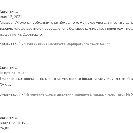
Валентина
июля 13, 2021
Маршрут 74 очень необходим, спасибо за него. Но пожалуйста, запустите до
Твардовского до цветного проезда, очень большое количество людей едут, не х
маршрутку на Одоевского.
комментарий к
"Организация маршрута маршрутного такси № 74"
Валентина
января 27, 2020
Я конечно все понимаю, но как так можно просто бросить всю улицу, где это 
МЖК….
комментарий к
"Изменение схемы движения маршрута маршрутного такси № 5
Валентина
января 14, 2019
РА!!!!!!