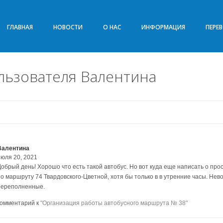
ГЛАВНАЯ
НОВОСТИ
О НАС
ИНФОРМАЦИЯ
ПЕРЕ
льзователя Валентина
Валентина
июля 20, 2021
Добрый день! Хорошо что есть такой автобус. Но вот куда еще написать о про
по маршруту 74 Твардовского-Цветной, хотя бы только в в утренние часы. Не
переполненные.
комментарий к
"Организация работы автобусного маршрута № 38"