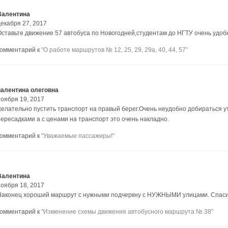
Валентина
декабря 27, 2017
Оставьте движение 57 автобуса по Новогодней,студентам до НГТУ очень удобно
комментарий к
"О работе маршрутов № 12, 25, 29, 29а, 40, 44, 57"
валентина олеговна
ноября 19, 2017
желательно пустить транспорт на правый берег.Очень неудобно добираться ут
пересадками а с ценами на транспорт это очень накладно.
комментарий к
"Уважаемые пассажиры!"
Валентина
ноября 18, 2017
Наконец хороший маршрут с нужными подчеркну с НУЖНЫМИ улицами. Спаси
комментарий к
"Изменение схемы движения автобусного маршрута № 38"