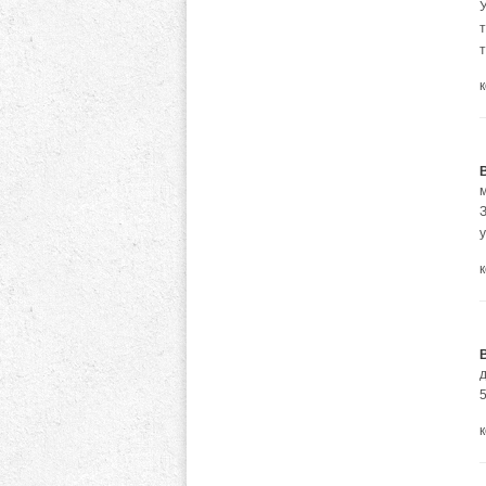
т
т
5