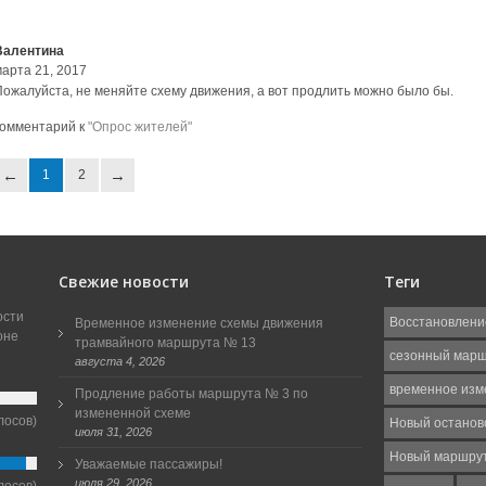
Валентина
марта 21, 2017
Пожалуйста, не меняйте схему движения, а вот продлить можно было бы.
комментарий к
"Опрос жителей"
1
2
Свежие новости
Теги
ости
Восстановлени
Временное изменение схемы движения
оне
трамвайного маршрута № 13
сезонный мар
августа 4, 2026
временное изм
Продление работы маршрута № 3 по
измененной схеме
лосов)
Новый останов
июля 31, 2026
Новый маршру
Уважаемые пассажиры!
июля 29, 2026