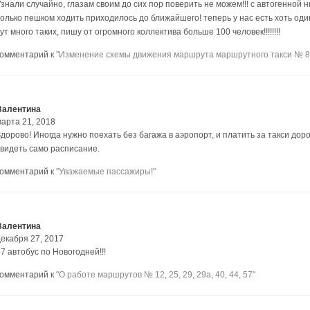
Узнали случайно, глазам своим до сих пор поверить не можем!!! с автогенной 
олько пешком ходить приходилось до ближайшего! теперь у нас есть хоть один т
ут много таких, пишу от огромного коллектива больше 100 человек!!!!!!!!
комментарий к
"Изменение схемы движения маршрута маршрутного такси № 8
Валентина
марта 21, 2018
Здорово! Иногда нужно поехать без багажа в аэропорт, и платить за такси дор
увидеть само расписание.
комментарий к
"Уважаемые пассажиры!"
Валентина
декабря 27, 2017
7 автобус по Новогодней!!!
комментарий к
"О работе маршрутов № 12, 25, 29, 29а, 40, 44, 57"