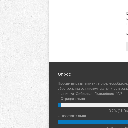
Опрос
Просим выразить мнение о целесообразн
обустройства остановочных пунктов в рай
здания ул. Сибиряков-Гвардейцев, 49/2
– Отрицательно
3.7%
(11 Го
– Положительно