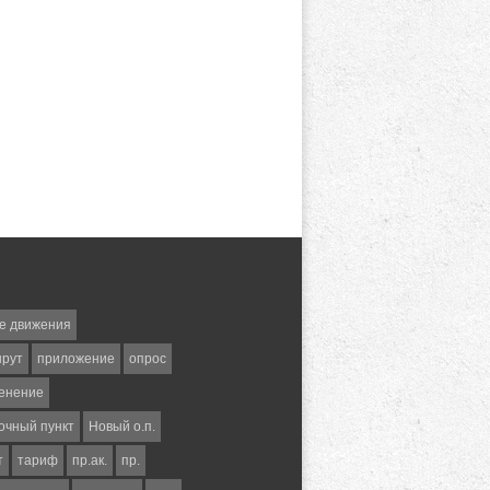
е движения
шрут
приложение
опрос
енение
очный пункт
Новый о.п.
т
тариф
пр.ак.
пр.