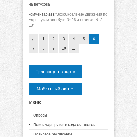
на петухова
комментарий к
"Возобновление движения по
маршрутам автобуса № 96 и трамвая № 3,
18"
1
2
3
4
5
6
7
8
9
10
Транспорт на карте
Мобильный online
Меню
Опросы
Поиск маршрутов и кода остановок
Плановое расписание