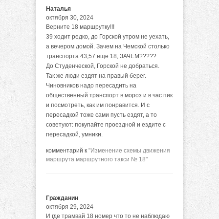
Наталья
октября 30, 2024
Верните 18 маршрутку!!!
39 ходит редко, до Горской утром не уехать,
а вечером домой. Зачем на Чемской столько
транспорта 43,57 еще 18, ЗАЧЕМ?????
До Студенческой, Горской не добраться.
Так же люди ездят на правый берег.
Чиновников надо пересадить на
общественный транспорт в мороз и в час пик
и посмотреть, как им понравится. И с
пересадкой тоже сами пусть ездят, а то
советуют: покупайте проездной и ездите с
пересадкой, умники.
комментарий к
"Изменение схемы движения
маршрута маршрутного такси № 18"
Гражданин
октября 29, 2024
И где трамвай 18 номер что то не наблюдаю