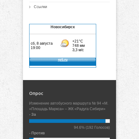
Ссылки
Новосибирск
Опрос
Изменение автобусного маршрута № 94 «М.
«Площадь Маркса» – ЖК «Радуга Сибири»
- За
94.6%
(192 Голосов)
- Против