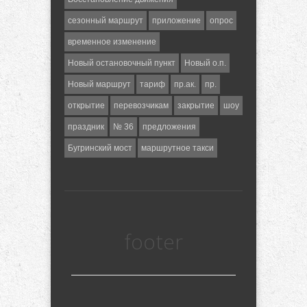
сезонный маршрут
приложение
опрос
временное изменение
Новый остановочный пункт
Новый о.п.
Новый маршрут
тариф
пр.ак.
пр.
открытие
перевозчикам
закрытие
шоу
праздник
№ 36
предложения
Бугринский мост
маршрутное такси
footer