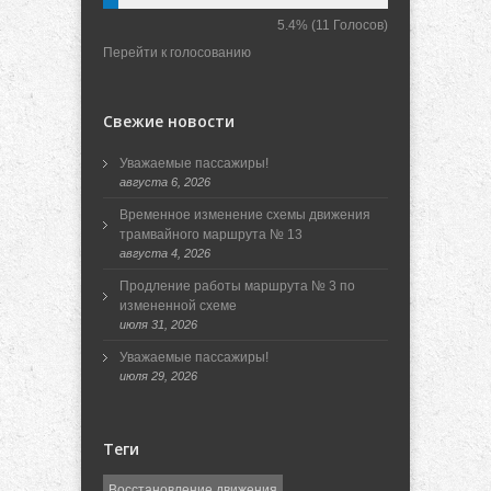
5.4%
(11 Голосов)
Перейти к голосованию
Свежие новости
Уважаемые пассажиры!
августа 6, 2026
Временное изменение схемы движения
трамвайного маршрута № 13
августа 4, 2026
Продление работы маршрута № 3 по
измененной схеме
июля 31, 2026
Уважаемые пассажиры!
июля 29, 2026
Теги
Восстановление движения