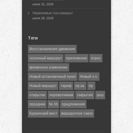
июля 31, 2026
Уважаемые пассажиры!
июля 29, 2026
Теги
Восстановление движения
сезонный маршрут
приложение
опрос
временное изменение
Новый остановочный пункт
Новый о.п.
Новый маршрут
тариф
пр.ак.
пр.
открытие
перевозчикам
закрытие
шоу
праздник
№ 36
предложения
Бугринский мост
маршрутное такси