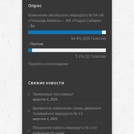
Опрос
Изменение автобусного маршрута № 94 «М.
«Площадь Маркса» – ЖК «Радуга Сибири»
- За
94.9%
(205 Голосов)
- Против
5.1%
(11 Голосов)
Перейти к голосованию
Свежие новости
Уважаемые пассажиры!
августа 6, 2026
Временное изменение схемы движения
трамвайного маршрута № 13
августа 4, 2026
Продление работы маршрута № 3 по
измененной схеме