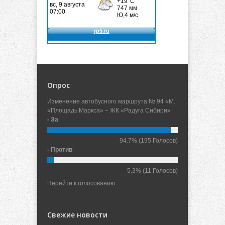
Опрос
Изменение автобусного маршрута № 94 «М.
«Площадь Маркса» – ЖК «Радуга Сибири»
- За
94.7%
(195 Голосов)
- Против
5.3%
(11 Голосов)
Перейти к голосованию
Свежие новости