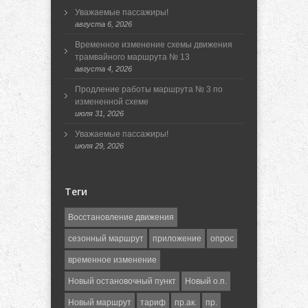
Уважаемые пассажиры!
августа 6, 2026
Временное изменение схемы движения
трамвайного маршрута № 13
августа 4, 2026
Продление работы маршрута № 3 по
измененной схеме
июля 31, 2026
Уважаемые пассажиры!
июля 29, 2026
Теги
Восстановление движения
сезонный маршрут
приложение
опрос
временное изменение
Новый остановочный пункт
Новый о.п.
Новый маршрут
тариф
пр.ак.
пр.