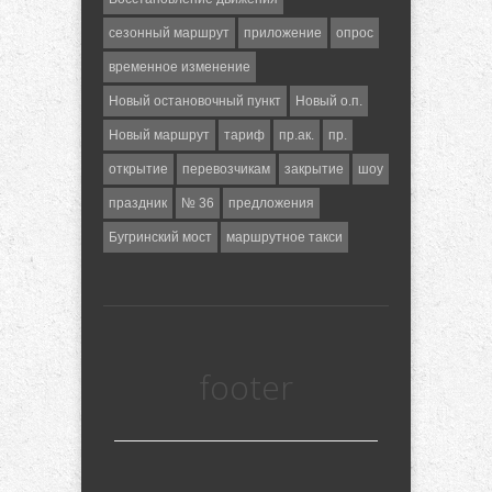
сезонный маршрут
приложение
опрос
временное изменение
Новый остановочный пункт
Новый о.п.
Новый маршрут
тариф
пр.ак.
пр.
открытие
перевозчикам
закрытие
шоу
праздник
№ 36
предложения
Бугринский мост
маршрутное такси
footer