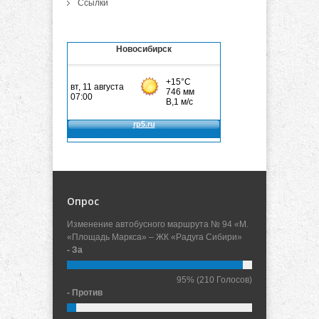
Ссылки
Новосибирск
Опрос
Изменение автобусного маршрута № 94 «М.
«Площадь Маркса» – ЖК «Радуга Сибири»
- За
95%
(210 Голосов)
- Против