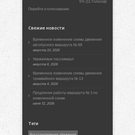
5%
(11 Голосов)
Перейти к голосованию
Свежие новости
Временное изменение схемы движения
автобусного маршрута № 88
августа 10, 2026
Уважаемые пассажиры!
августа 6, 2026
Временное изменение схемы движения
трамвайного маршрута № 13
августа 4, 2026
Продление работы маршрута № 3 по
измененной схеме
июля 31, 2026
Теги
Восстановление движения