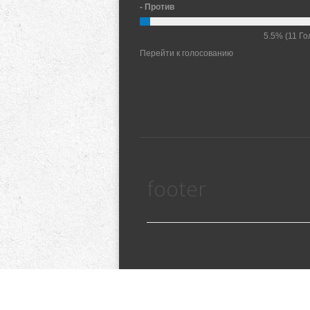
- Против
5.5%
(11 Го
Перейти к голосованию
footer