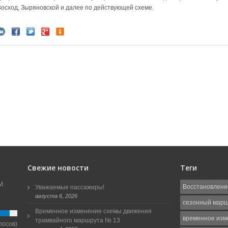
Восход, Зыряновской и далее по действующей схеме.
Свежие новости
Теги
М.
Восстановлени
Уважаемые пассажиры!
августа 6, 2026
сезонный мар
Временное изменение схемы движения
временное изм
трамвайного маршрута № 13
лосов)