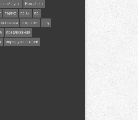
очный пункт
Новый о.п.
т
тариф
пр.ак.
пр.
евозчикам
закрытие
шоу
6
предложения
т
маршрутное такси