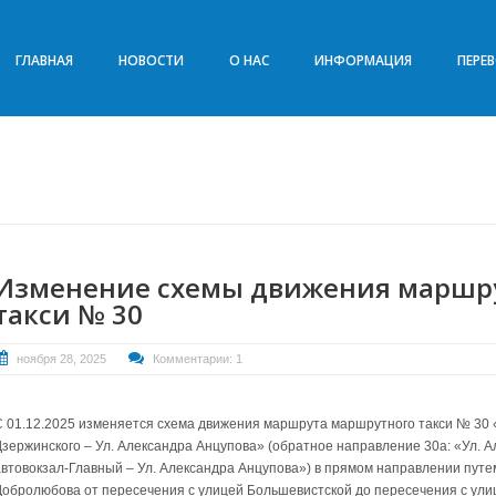
ГЛАВНАЯ
НОВОСТИ
О НАС
ИНФОРМАЦИЯ
ПЕРЕ
Изменение схемы движения маршр
такси № 30
ноября 28, 2025
Комментарии: 1
С 01.12.2025 изменяется схема движения маршрута маршрутного такси № 30 «
Дзержинского – Ул. Александра Анцупова» (обратное направление 30а: «Ул. 
автовокзал-Главный – Ул. Александра Анцупова») в прямом направлении путем
Добролюбова от пересечения с улицей Большевистской до пересечения с ули