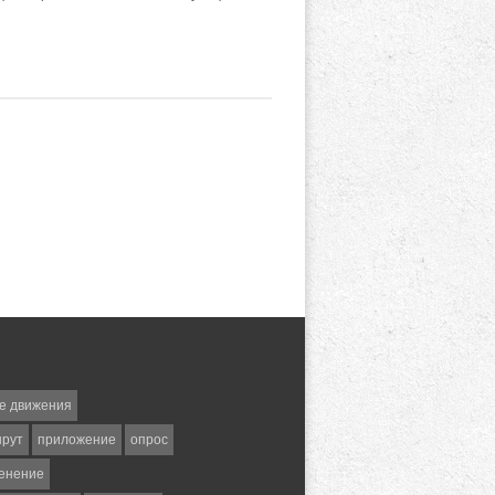
е движения
шрут
приложение
опрос
енение