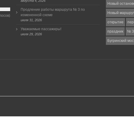
августа 4, 2026
Новый останов
Продление работы маршрута № 3 по
Новый маршру
измененной схеме
лосов)
июля 31, 2026
открытие
пер
Уважаемые пассажиры!
праздник
№ 3
июля 29, 2026
Бугринский мос