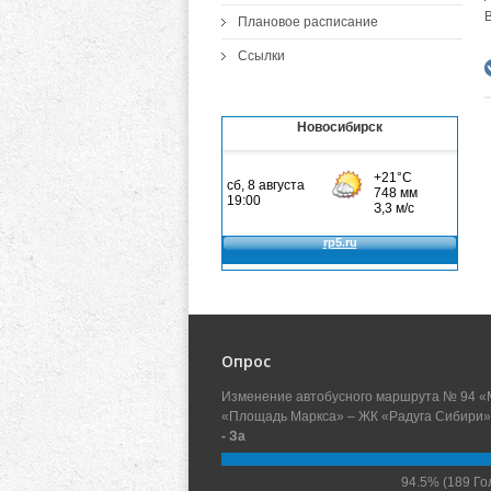
Плановое расписание
Ссылки
Новосибирск
Опрос
Изменение автобусного маршрута № 94 «
«Площадь Маркса» – ЖК «Радуга Сибири»
- За
94.5%
(189 Го