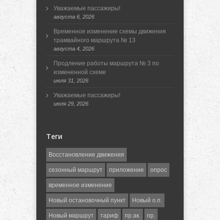
Уважаемые пассажиры!
августа 6, 2026
Временное изменение схемы движения
трамвайного маршрута № 13
августа 4, 2026
Продление работы маршрута № 3 по
измененной схеме
июля 31, 2026
Уважаемые пассажиры!
июля 29, 2026
Теги
Восстановление движения
сезонный маршрут
приложение
опрос
временное изменение
Новый остановочный пункт
Новый о.п.
Новый маршрут
тариф
пр.ак.
пр.