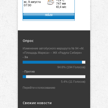
Опрос
Изменение автобусного маршрута № 94 «М.
«Площадь Маркса» – ЖК «Радуга Сибири»
- За
94.6%
(194 Голосов)
- Против
5.4%
(11 Голосов)
Перейти к голосованию
Свежие новости