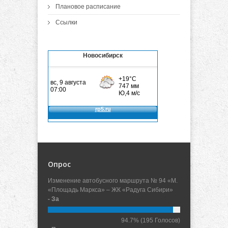
Плановое расписание
Ссылки
Новосибирск
Опрос
Изменение автобусного маршрута № 94 «М.
«Площадь Маркса» – ЖК «Радуга Сибири»
- За
94.7%
(195 Голосов)