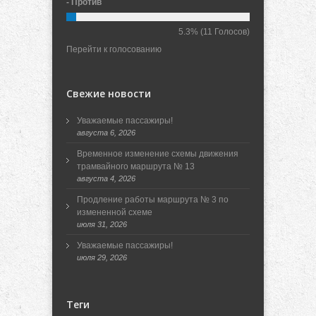
- Против
5.3%
(11 Голосов)
Перейти к голосованию
Свежие новости
Уважаемые пассажиры!
августа 6, 2026
Временное изменение схемы движения
трамвайного маршрута № 13
августа 4, 2026
Продление работы маршрута № 3 по
измененной схеме
июля 31, 2026
Уважаемые пассажиры!
июля 29, 2026
Теги