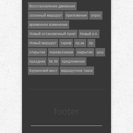
Восстановление движения
сезонный маршрут
приложение
опрос
временное изменение
Новый остановочный пункт
Новый о.п.
Новый маршрут
тариф
пр.ак.
пр.
открытие
перевозчикам
закрытие
шоу
праздник
№ 36
предложения
Бугринский мост
маршрутное такси
footer