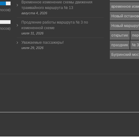
Временное изменение схемы движения
временное изм
трамвайного маршрута № 13
лосов)
августа 4, 2026
Новый останов
Продление работы маршрута № 3 по
Новый маршру
измененной схеме
лосов)
июля 31, 2026
открытие
пер
Уважаемые пассажиры!
праздник
№ 3
июля 29, 2026
Бугринский мос