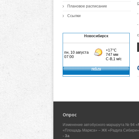
с
Плановое расписание
Ссылки
Новосибирск
Опрос
Изменение автобусного маршрута № 94 «
«Площадь Маркса» – ЖК «Радуга Сибири»
- За