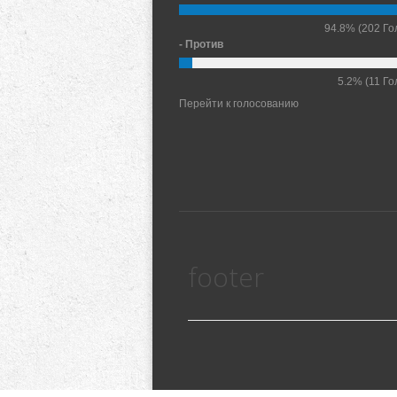
94.8%
(202 Го
- Против
5.2%
(11 Го
Перейти к голосованию
footer