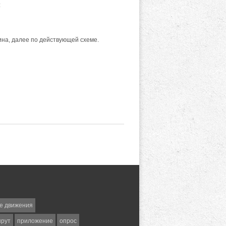
:
кина, далее по действующей схеме.
е движения
шрут
приложение
опрос