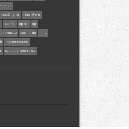
енение
очный пункт
Новый о.п.
т
тариф
пр.ак.
пр.
евозчикам
закрытие
шоу
6
предложения
т
маршрутное такси