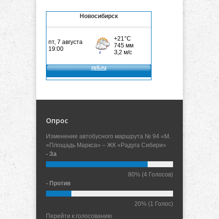
Новосибирск
Опрос
Изменение автобусного маршрута № 94 «М.
«Площадь Маркса» – ЖК «Радуга Сибири»
- За
80%
(4 Голосов)
- Против
20%
(1 Голос)
Перейти к голосованию