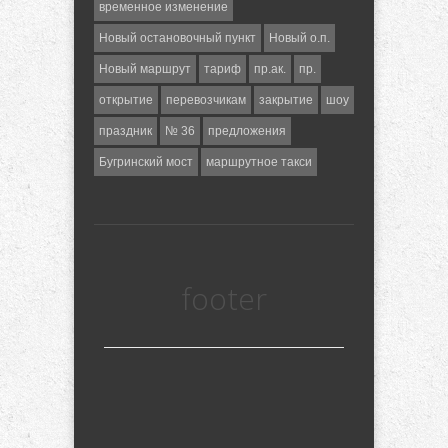
временное изменение
Новый остановочный пункт
Новый о.п.
Новый маршрут
тариф
пр.ак.
пр.
открытие
перевозчикам
закрытие
шоу
праздник
№ 36
предложения
Бугринский мост
маршрутное такси
footer