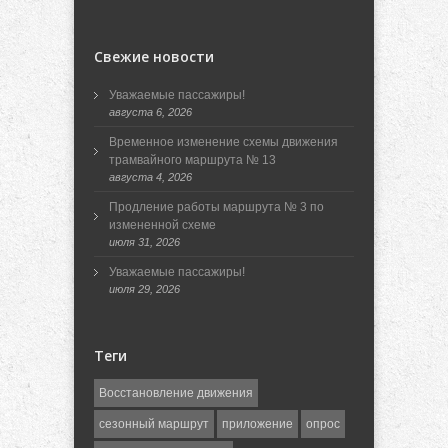
Свежие новости
Уважаемые пассажиры!
августа 6, 2026
Временное изменение схемы движения
трамвайного маршрута № 13
августа 4, 2026
Продление работы маршрута № 3 по
измененной схеме
июля 31, 2026
Уважаемые пассажиры!
июля 29, 2026
Теги
Восстановление движения
сезонный маршрут
приложение
опрос