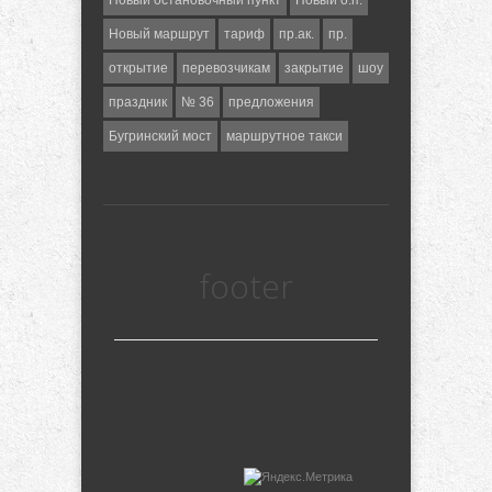
Новый остановочный пункт
Новый о.п.
Новый маршрут
тариф
пр.ак.
пр.
открытие
перевозчикам
закрытие
шоу
праздник
№ 36
предложения
Бугринский мост
маршрутное такси
footer