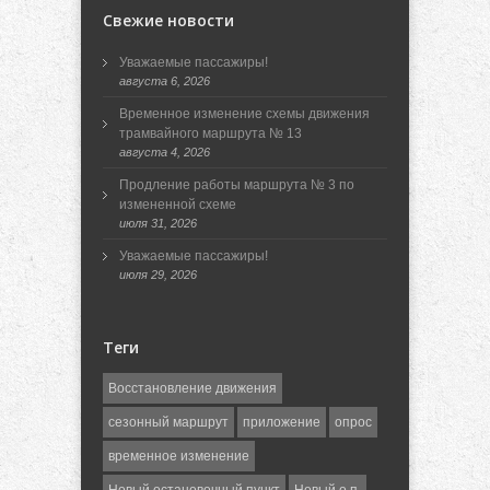
Свежие новости
Уважаемые пассажиры!
августа 6, 2026
Временное изменение схемы движения
трамвайного маршрута № 13
августа 4, 2026
Продление работы маршрута № 3 по
измененной схеме
июля 31, 2026
Уважаемые пассажиры!
июля 29, 2026
Теги
Восстановление движения
сезонный маршрут
приложение
опрос
временное изменение