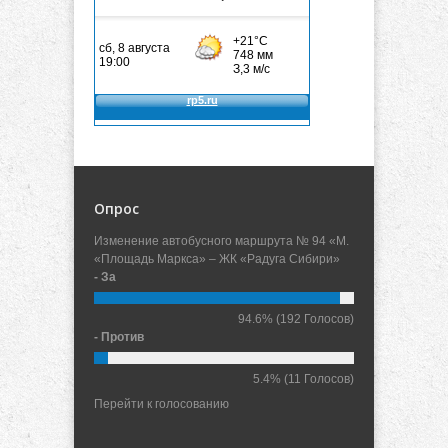
Опрос
Изменение автобусного маршрута № 94 «М.
«Площадь Маркса» – ЖК «Радуга Сибири»
- За
94.6%
(192 Голосов)
- Против
5.4%
(11 Голосов)
Перейти к голосованию