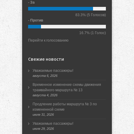
- За
83.3%
(5 Голосов)
- Против
16.7%
(1 Голос)
Перейти к голосованию
Свежие новости
Уважаемые пассажиры!
августа 6, 2026
Временное изменение схемы движения
трамвайного маршрута № 13
августа 4, 2026
Продление работы маршрута № 3 по
измененной схеме
июля 31, 2026
Уважаемые пассажиры!
июля 29, 2026