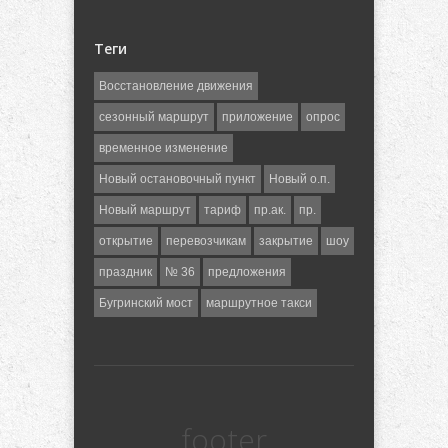
Теги
Восстановление движения
сезонный маршрут
приложение
опрос
временное изменение
Новый остановочный пункт
Новый о.п.
Новый маршрут
тариф
пр.ак.
пр.
открытие
перевозчикам
закрытие
шоу
праздник
№ 36
предложения
Бугринский мост
маршрутное такси
footer