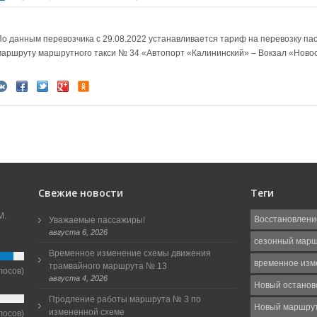
По данным перевозчика с 29.08.2022 устанавливается тариф на перевозку пас
маршруту маршрутного такси № 34 «Автопорт «Калининский» – Вокзал «Ново
Свежие новости
Теги
М.
Восстановлени
Уважаемые пассажиры!
августа 6, 2026
сезонный мар
Временное изменение схемы движения
временное изм
трамвайного маршрута № 13
лосов)
августа 4, 2026
Новый останов
Продление работы маршрута № 3 по
Новый маршру
измененной схеме
лосов)