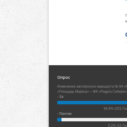
Опрос
Изменение автобусного маршрута № 94 «
«Площадь Маркса» – ЖК «Радуга Сибири»
- За
94.8%
(201 Го
- Против
5.2%
(11 Го