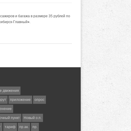
сажиров и багажа в размере 35 рублей по
сибирск-Главный
»
.
е движения
шрут
приложение
опрос
енение
очный пункт
Новый о.п.
т
тариф
пр.ак.
пр.