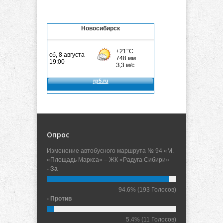
Новосибирск
Опрос
Изменение автобусного маршрута № 94 «М.
«Площадь Маркса» – ЖК «Радуга Сибири»
- За
94.6%
(193 Голосов)
- Против
5.4%
(11 Голосов)