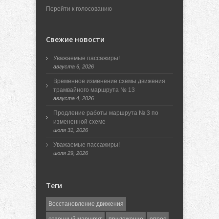
Перейти к голосованию
Свежие новости
Уважаемые пассажиры!
августа 6, 2026
Временное изменение схемы движения
трамвайного маршрута № 13
августа 4, 2026
Продление работы маршрута № 3 по
измененной схеме
июля 31, 2026
Уважаемые пассажиры!
июля 29, 2026
Теги
Восстановление движения
сезонный маршрут
приложение
опрос