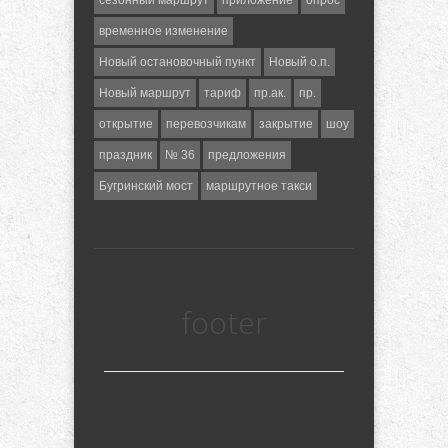
временное изменение
Новый остановочный пункт
Новый о.п.
Новый маршрут
тариф
пр.ак.
пр.
открытие
перевозчикам
закрытие
шоу
праздник
№ 36
предложения
Бугринский мост
маршрутное такси
footer