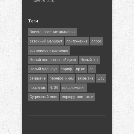
июля 29, 2026
Теги
Восстановление движения
сезонный маршрут
приложение
опрос
временное изменение
Новый остановочный пункт
Новый о.п.
Новый маршрут
тариф
пр.ак.
пр.
открытие
перевозчикам
закрытие
шоу
праздник
№ 36
предложения
Бугринский мост
маршрутное такси