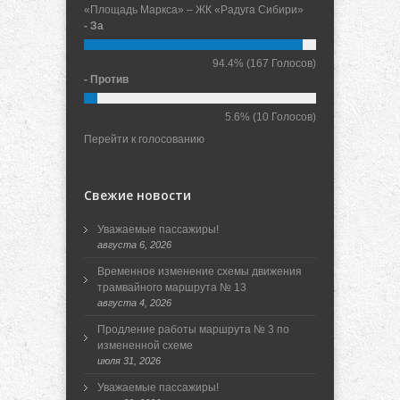
«Площадь Маркса» – ЖК «Радуга Сибири»
- За
94.4%
(167 Голосов)
- Против
5.6%
(10 Голосов)
Перейти к голосованию
Свежие новости
Уважаемые пассажиры!
августа 6, 2026
Временное изменение схемы движения
трамвайного маршрута № 13
августа 4, 2026
Продление работы маршрута № 3 по
измененной схеме
июля 31, 2026
Уважаемые пассажиры!