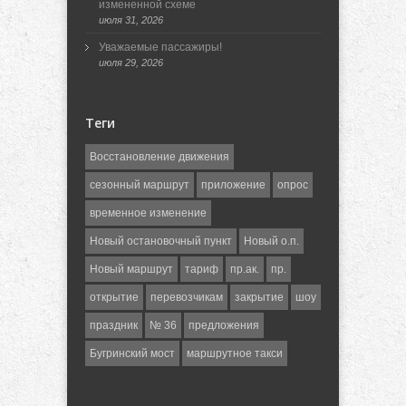
измененной схеме
июля 31, 2026
Уважаемые пассажиры!
июля 29, 2026
Теги
Восстановление движения
сезонный маршрут
приложение
опрос
временное изменение
Новый остановочный пункт
Новый о.п.
Новый маршрут
тариф
пр.ак.
пр.
открытие
перевозчикам
закрытие
шоу
праздник
№ 36
предложения
Бугринский мост
маршрутное такси