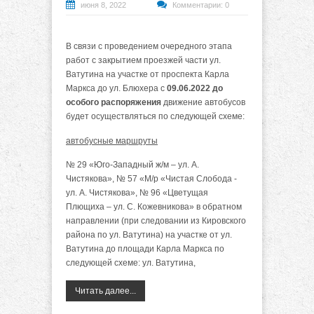
июня 8, 2022
Комментарии: 0
В связи с проведением очередного этапа
работ с закрытием проезжей части ул.
Ватутина на участке от проспекта Карла
Маркса до ул. Блюхера с
09.06.2022 до
особого распоряжения
движение автобусов
будет осуществляться по следующей схеме:
автобусные маршруты
№ 29 «Юго-Западный ж/м – ул. А.
Чистякова», № 57 «М/р «Чистая Слобода -
ул. А. Чистякова», № 96 «Цветущая
Плющиха – ул. С. Кожевникова» в обратном
направлении (при следовании из Кировского
района по ул. Ватутина) на участке от ул.
Ватутина до площади Карла Маркса по
следующей схеме: ул. Ватутина,
Читать далее...