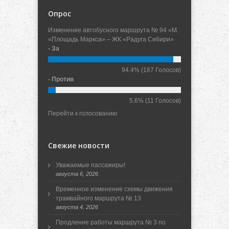
Опрос
Изменение автобусного маршрута № 94 «М.
«Площадь Маркса» – ЖК «Радуга Сибири»
- За
94.4%
(187 Голосов)
- Против
5.6%
(11 Голосов)
Перейти к голосованию
Свежие новости
Уважаемые пассажиры!
августа 6, 2026
Временное изменение схемы движения
трамвайного маршрута № 13
августа 4, 2026
Продление работы маршрута № 3 по