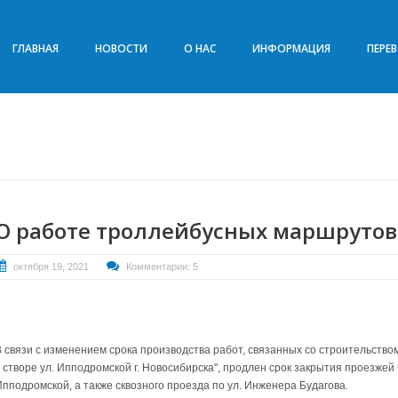
ГЛАВНАЯ
НОВОСТИ
О НАС
ИНФОРМАЦИЯ
ПЕРЕ
О работе троллейбусных маршрутов 
октября 19, 2021
Комментарии: 5
В связи с изменением срока производства работ, связанных со строительство
в створе ул. Ипподромской г. Новосибирска", продлен срок закрытия проезжей
Ипподромской, а также сквозного проезда по ул. Инженера Будагова.