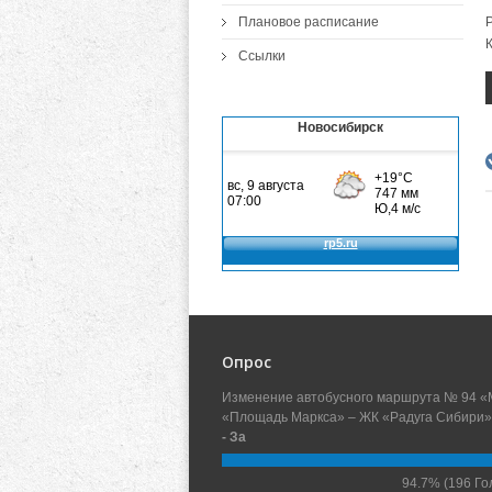
Плановое расписание
Ссылки
Новосибирск
Опрос
Изменение автобусного маршрута № 94 «
«Площадь Маркса» – ЖК «Радуга Сибири»
- За
94.7%
(196 Го