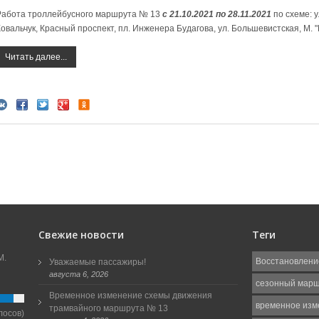
Работа троллейбусного маршрута № 13
с 21.10.2021 по 28.11.2021
по схеме: у
Ковальчук, Красный проспект, пл. Инженера Будагова, ул. Большевистская, М.
Читать далее...
Свежие новости
Теги
М.
Восстановлени
Уважаемые пассажиры!
августа 6, 2026
сезонный мар
Временное изменение схемы движения
временное изм
трамвайного маршрута № 13
лосов)