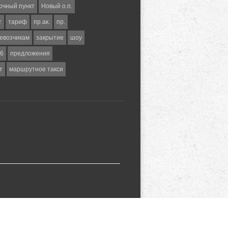
очный пункт
Новый о.п.
т
тариф
пр.ак.
пр.
евозчикам
закрытие
шоу
6
предложения
т
маршрутное такси