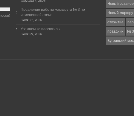
августа 4, 2026
Новый останов
Продление работы маршрута № 3 по
Новый маршру
измененной схеме
лосов)
июля 31, 2026
открытие
пер
Уважаемые пассажиры!
праздник
№ 3
июля 29, 2026
Бугринский мос