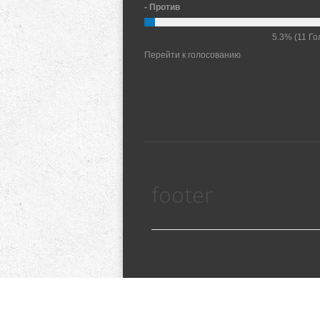
- Против
5.3%
(11 Го
Перейти к голосованию
footer