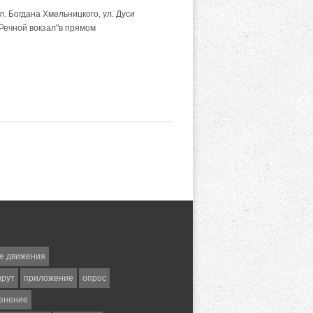
л. Богдана Хмельницкого, ул. Дуси
 "Речной вокзал"в прямом
е движения
шрут
приложение
опрос
енение