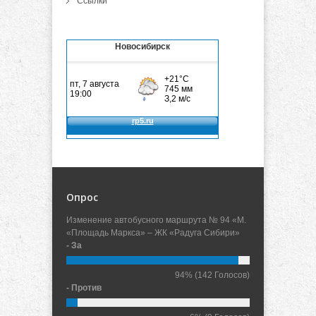
Ссылки
Новосибирск
Опрос
Изменение автобусного маршрута № 94 «М.
«Площадь Маркса» – ЖК «Радуга Сибири»
- За
94%
(142 Голосов)
- Против