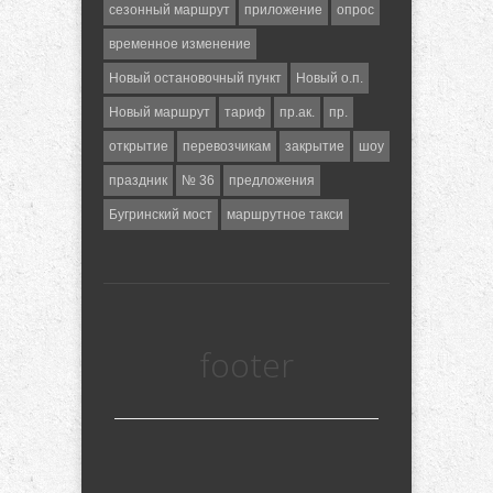
сезонный маршрут
приложение
опрос
временное изменение
Новый остановочный пункт
Новый о.п.
Новый маршрут
тариф
пр.ак.
пр.
открытие
перевозчикам
закрытие
шоу
праздник
№ 36
предложения
Бугринский мост
маршрутное такси
footer