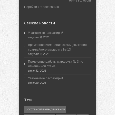
6%
(9 Голосов)
Перейти к голосованию
Свежие новости
Уважаемые пассажиры!
августа 6, 2026
Временное изменение схемы движения
трамвайного маршрута № 13
августа 4, 2026
Продление работы маршрута № 3 по
измененной схеме
июля 31, 2026
Уважаемые пассажиры!
июля 29, 2026
Теги
Восстановление движения