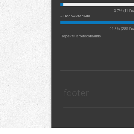
3.7%
(11 Го
– Положительно
96.3%
(285 Го
Перейти к голосованию
footer