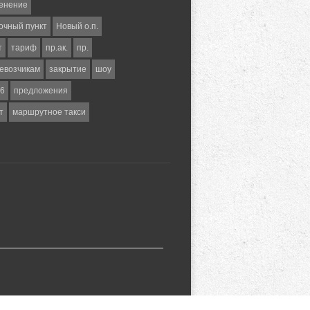
енение
очный пункт
Новый о.п.
т
тариф
пр.ак.
пр.
евозчикам
закрытие
шоу
6
предложения
т
маршрутное такси