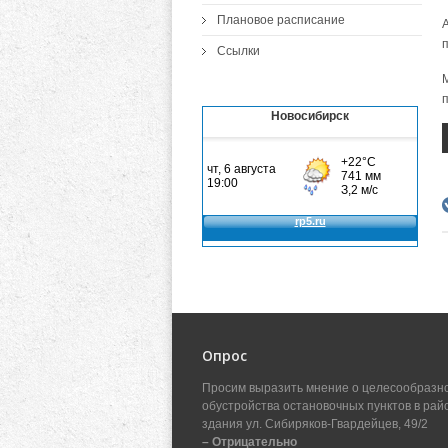
Плановое расписание
Ссылки
Новосибирск
Опрос
Просим выразить мнение о целесообразн
обустройства остановочных пунктов в рай
здания ул. Сибиряков-Гвардейцев, 49/2
– Отрицательно