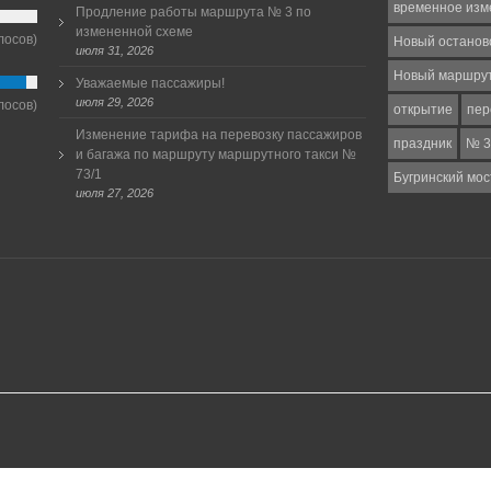
временное изм
Продление работы маршрута № 3 по
измененной схеме
лосов)
Новый останов
июля 31, 2026
Новый маршру
Уважаемые пассажиры!
июля 29, 2026
лосов)
открытие
пер
Изменение тарифа на перевозку пассажиров
праздник
№ 3
и багажа по маршруту маршрутного такси №
73/1
Бугринский мос
июля 27, 2026