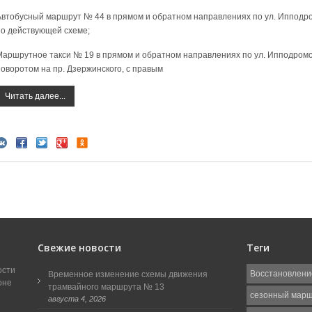
Автобусный маршрут № 44 в прямом и обратном направлениях по ул. Ипподромс
по действующей схеме;
Маршрутное такси № 19 в прямом и обратном направлениях по ул. Ипподромска
поворотом на пр. Дзержинского, с правым
Читать далее...
Свежие новости
Теги
ости
Восстановлени
Временное изменение схемы движения
оне
трамвайного маршрута № 13
сезонный мар
августа 4, 2026