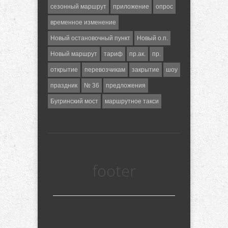
сезонный маршрут
приложение
опрос
временное изменение
Новый остановочный пункт
Новый о.п.
Новый маршрут
тариф
пр.ак.
пр.
открытие
перевозчикам
закрытие
шоу
праздник
№ 36
предложения
Бугринский мост
маршрутное такси
footer