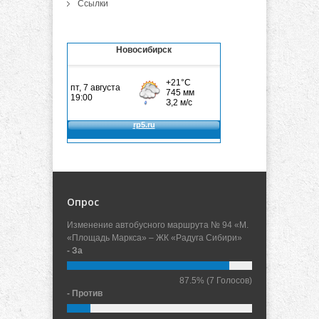
Ссылки
Новосибирск
Опрос
Изменение автобусного маршрута № 94 «М.
«Площадь Маркса» – ЖК «Радуга Сибири»
- За
87.5%
(7 Голосов)
- Против