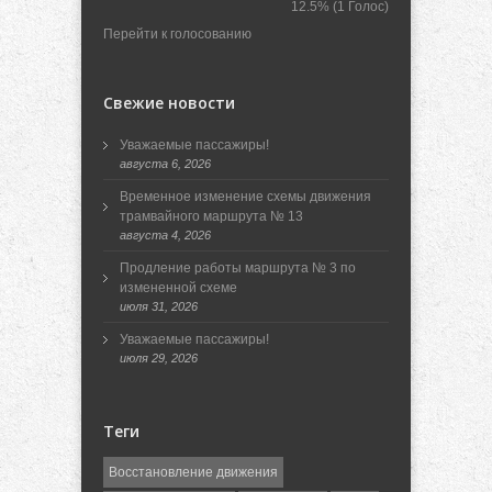
12.5%
(1 Голос)
Перейти к голосованию
Свежие новости
Уважаемые пассажиры!
августа 6, 2026
Временное изменение схемы движения
трамвайного маршрута № 13
августа 4, 2026
Продление работы маршрута № 3 по
измененной схеме
июля 31, 2026
Уважаемые пассажиры!
июля 29, 2026
Теги
Восстановление движения