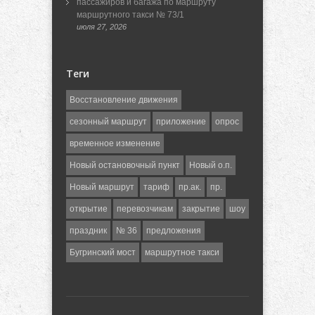
пассажиров и багажа по маршруту
маршрутного такси № 73/1
июля 27, 2026
Теги
Восстановление движения
сезонный маршрут
приложение
опрос
временное изменение
Новый остановочный пункт
Новый о.п.
Новый маршрут
тариф
пр.ак.
пр.
открытие
перевозчикам
закрытие
шоу
праздник
№ 36
предложения
Бугринский мост
маршрутное такси