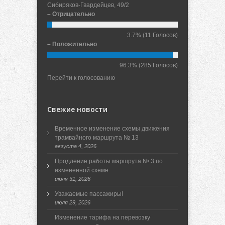
Сибиряков-Гвардейцев, 49/2
– Отрицательно
3.7%
(11 Голосов)
– Положительно
96.3%
(285 Голосов)
Перейти к голосованию
Свежие новости
Временное изменение схемы движения
трамвайного маршрута № 13
августа 4, 2026
Продление работы маршрута № 3 по
измененной схеме
июля 31, 2026
Уважаемые пассажиры!
июля 29, 2026
Изменение тарифа на перевозку