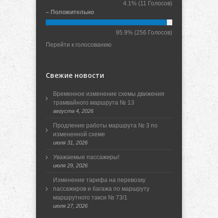
4.1%
(11 Голосов)
– Положительно
95.9%
(256 Голосов)
Перейти к голосованию
Свежие новости
Временное изменение схемы движения
трамвайного маршрута № 13
августа 4, 2026
Продление работы маршрута № 3 по
измененной схеме
июля 31, 2026
Уважаемые пассажиры!
июля 29, 2026
Изменение тарифа на перевозку
пассажиров и багажа по маршруту
маршрутного такси № 73/1
июля 27, 2026