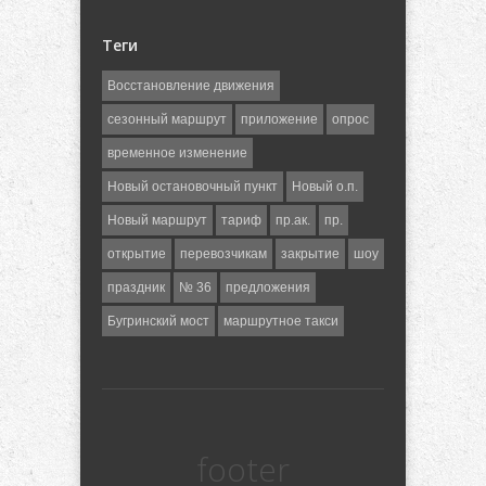
Теги
Восстановление движения
сезонный маршрут
приложение
опрос
временное изменение
Новый остановочный пункт
Новый о.п.
Новый маршрут
тариф
пр.ак.
пр.
открытие
перевозчикам
закрытие
шоу
праздник
№ 36
предложения
Бугринский мост
маршрутное такси
footer